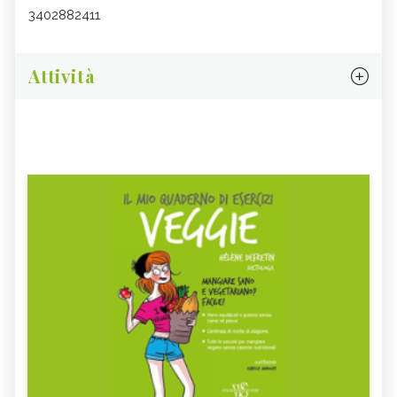
3402882411
Attività