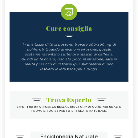
Cure consiglia
In una tazza di tè si possono trovare 200-400 mg di
polifenoli. Quando arrivano in infusione, queste
sostanze rallentano l'ulteriore rilascio di caffeina.
Quindi un tè chiaro, lasciato poco in infusione, sarà in
realtà più ricco di caffeina (più stimolante) di uno
lasciato in infusione più a lungo.
Trova Esperto
EFFETTUA UNA RICERCA NELLA DIRECTORY DI CURE-NATURALI E
TROVA IL TUO ESPERTO DI SALUTE NATURALE.
Enciclopedia Naturale