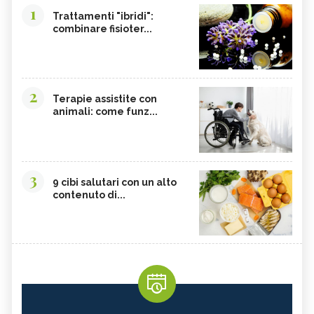
1
Trattamenti "ibridi":
combinare fisioter...
2
Terapie assistite con
animali: come funz...
3
9 cibi salutari con un alto
contenuto di...