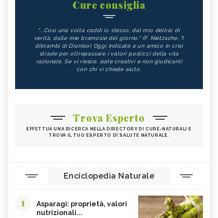
Cure consiglia
"...Così una volta caddi io stesso, dal mio delirio di
verità, dalle mie bramosie del giorno." (F. Nietzsche, "I
ditirambi di Dioniso) Oggi indicate a un amico in crisi
strade per oltrepassare i valori posticci della vita
razionale. Se vi riesce, siate creativi e non giudicanti
con chi vi chiede aiuto.
Trova Esperto
EFFETTUA UNA RICERCA NELLA DIRECTORY DI CURE-NATURALI E
TROVA IL TUO ESPERTO DI SALUTE NATURALE.
Enciclopedia Naturale
1
Asparagi: proprietà, valori
nutrizionali...