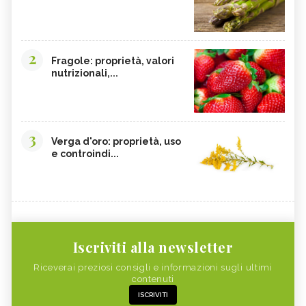
2
Fragole: proprietà, valori
nutrizionali,...
3
Verga d'oro: proprietà, uso
e controindi...
Iscriviti alla newsletter
Riceverai preziosi consigli e informazioni sugli ultimi
contenuti
ISCRIVITI