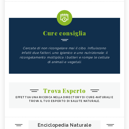
Cure consiglia
Cercate di non ricongelare mai il cibo. Influiscono
infatti due fattori, uno igienico e uno nutrizionale: il
ricongelamento moltiplica i batteri e rompe le cellule
di animali e vegetali.
Trova Esperto
EFFETTUA UNA RICERCA NELLA DIRECTORY DI CURE-NATURALI E
TROVA IL TUO ESPERTO DI SALUTE NATURALE.
Enciclopedia Naturale