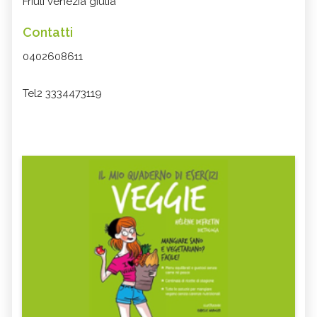
Friuli venezia giulia
Contatti
0402608611
Tel2 3334473119