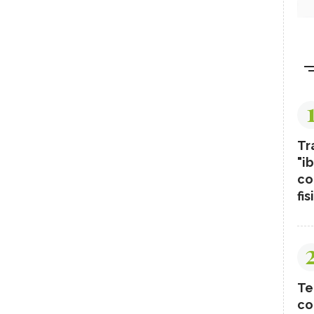
Tr
"ib
co
fis
Te
co