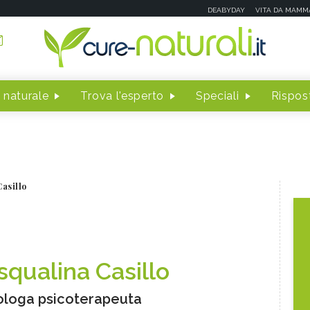
DEABYDAY
VITA DA MAMM
 naturale
Trova l'esperto
Speciali
Rispost
asillo
squalina Casillo
ologa psicoterapeuta