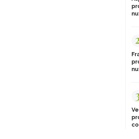
pr
nut
Fr
pr
nut
Ve
pr
co