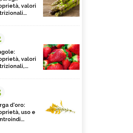
oprietà, valori
rizionali...
2
agole:
oprietà, valori
rizionali,...
3
rga d'oro:
oprietà, uso e
ntroindi...