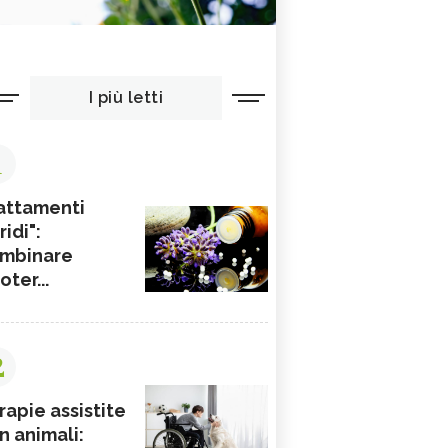
I più letti
1
attamenti
ridi":
mbinare
ioter...
2
rapie assistite
n animali: