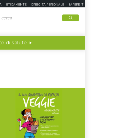
A
ETICAMENTE
CRESCITA PERSONALE
SAPERE.IT
e di salute