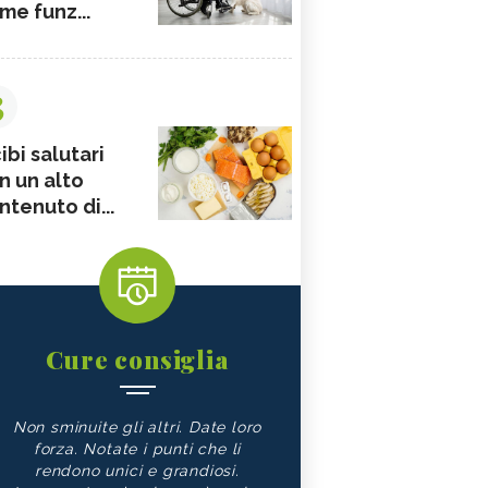
me funz...
3
ibi salutari
n un alto
ntenuto di...
Cure consiglia
Non sminuite gli altri. Date loro
forza. Notate i punti che li
rendono unici e grandiosi.