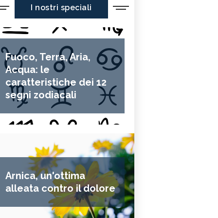
I nostri speciali
Fuoco, Terra, Aria,
Acqua: le
caratteristiche dei 12
segni zodiacali
Arnica, un'ottima
alleata contro il dolore