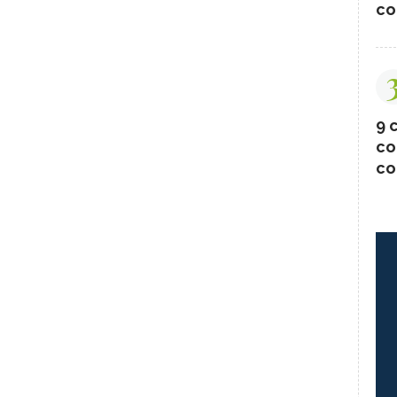
co
9 c
co
co