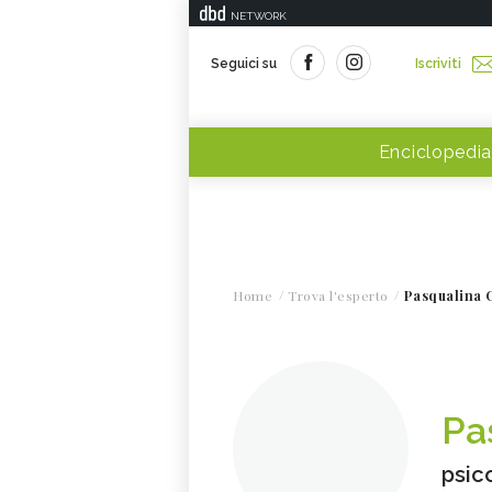
NETWORK
Seguici su
Iscriviti
Enciclopedia
Home
Trova l'esperto
Pasqualina C
Pa
psic