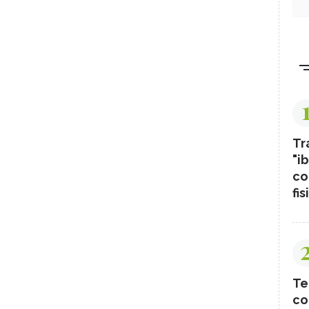
Tr
"ib
co
fis
Te
co