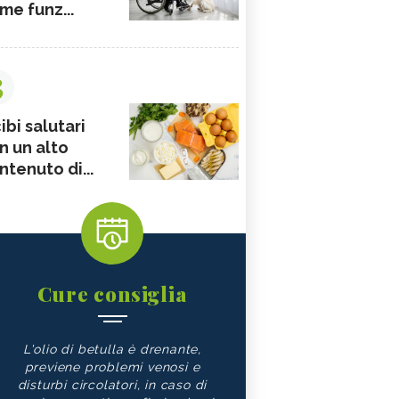
me funz...
3
ibi salutari
n un alto
ntenuto di...
Cure consiglia
L'olio di betulla è drenante,
previene problemi venosi e
disturbi circolatori, in caso di