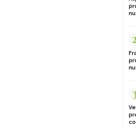
pr
nut
Fr
pr
nut
Ve
pr
co