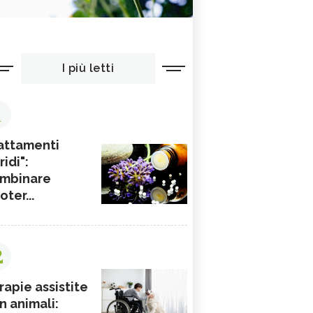
I più letti
1
attamenti
ridi":
mbinare
ioter...
2
rapie assistite
n animali: