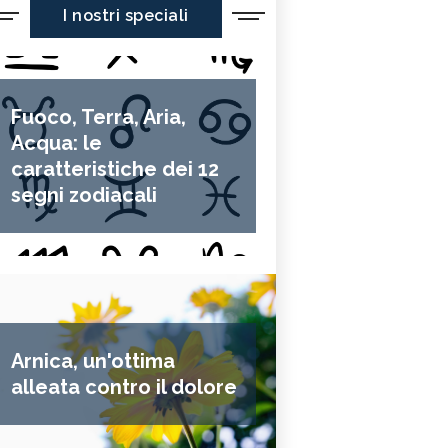
I nostri speciali
Fuoco, Terra, Aria,
Acqua: le
caratteristiche dei 12
segni zodiacali
Arnica, un'ottima
alleata contro il dolore