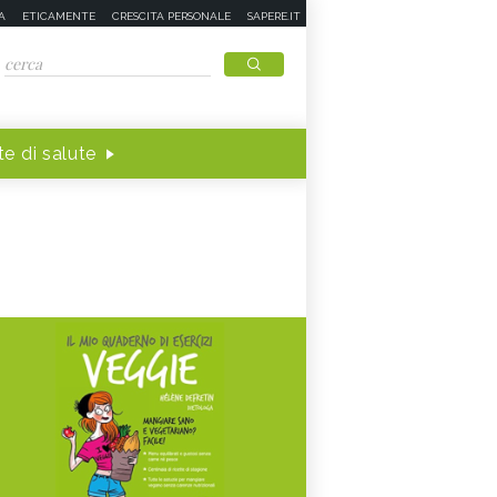
A
ETICAMENTE
CRESCITA PERSONALE
SAPERE.IT
e di salute