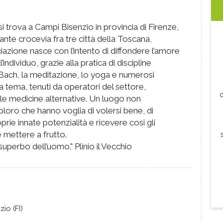
i trova a Campi Bisenzio in provincia di Firenze,
nte crocevia fra tre città della Toscana,
ciazione nasce con l’intento di diffondere l’amore
l’individuo, grazie alla pratica di discipline
 di Bach, la meditazione, lo yoga e numerosi
 tema, tenuti da operatori del settore,
c
e le medicine alternative. Un luogo non
oloro che hanno voglia di volersi bene, di
oprie innate potenzialità e ricevere cosi gli
 mettere a frutto.
uperbo dell’uomo." Plinio il Vecchio
io (FI)