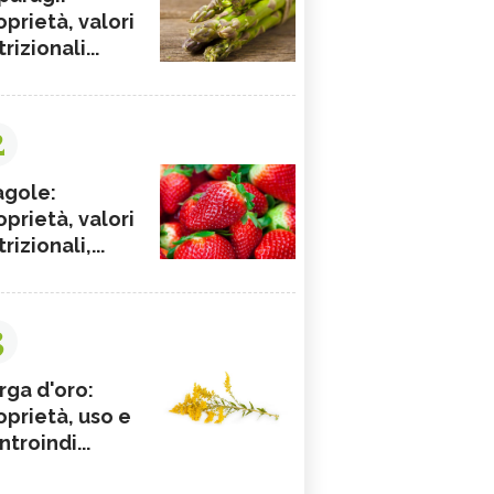
oprietà, valori
rizionali...
2
agole:
oprietà, valori
rizionali,...
3
rga d'oro:
oprietà, uso e
ntroindi...