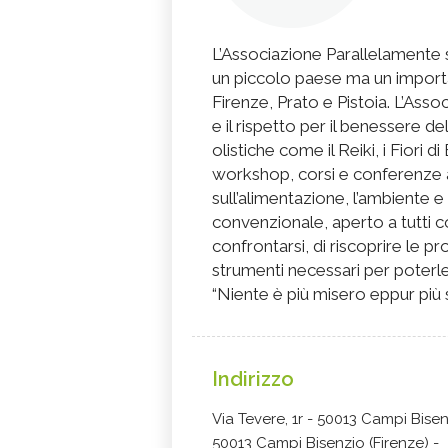
L’Associazione Parallelamente s
un piccolo paese ma un importa
Firenze, Prato e Pistoia. L’Asso
e il rispetto per il benessere del
olistiche come il Reiki, i Fiori
workshop, corsi e conferenze a
sull’alimentazione, l’ambiente 
convenzionale, aperto a tutti c
confrontarsi, di riscoprire le pr
strumenti necessari per poterle
“Niente è più misero eppur più s
Indirizzo
Via Tevere, 1r - 50013 Campi Bisenz
50013 Campi Bisenzio (Firenze) -