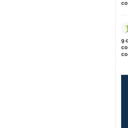
co
9 c
co
co