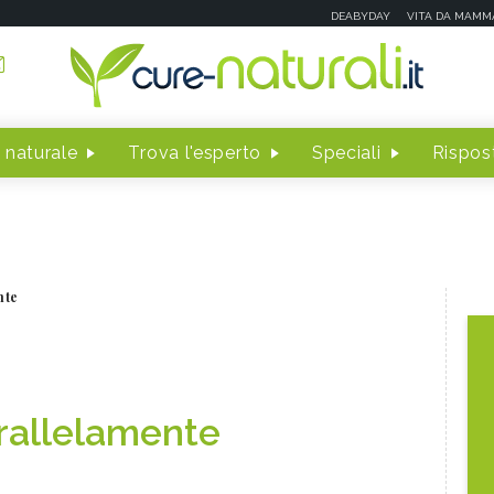
DEABYDAY
VITA DA MAMM
 naturale
Trova l'esperto
Speciali
Rispost
nte
rallelamente