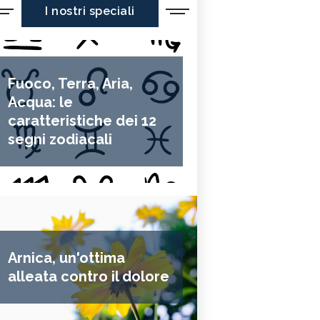
I nostri speciali
Fuoco, Terra, Aria,
Acqua: le
caratteristiche dei 12
segni zodiacali
Arnica, un'ottima
alleata contro il dolore