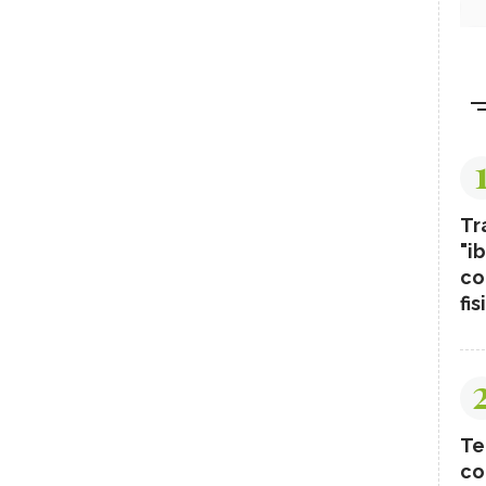
Tr
"ib
co
fis
Te
co