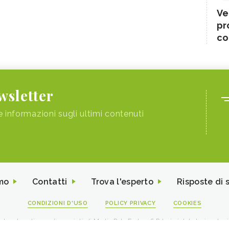
Ve
pr
co
ewsletter
e informazioni sugli ultimi contenuti
mo
Contatti
Trova l'esperto
Risposte di 
CONDIZIONI D'USO
POLICY PRIVACY
COOKIES
I contenuti sono di proprietà di Media Data Factory S.R.L, è vietata la riproduz
viale Sarca 226 Milano 20126 - PI/CF 09595010969