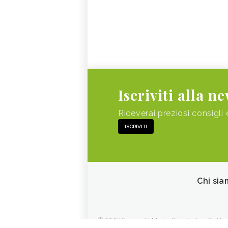
Iscriviti alla n
Riceverai preziosi consigli 
ISCRIVITI
Chi sia
© 2026 Copyright Media Data Factory S.R.L. - 