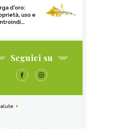
rga d'oro:
oprietà, uso e
ntroindi...
Seguici su
salute
ione. Media Data Factory S.R.L. sede legale in