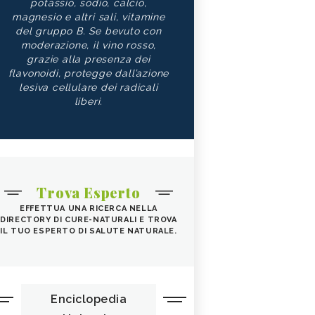
potassio, sodio, calcio,
magnesio e altri sali, vitamine
del gruppo B. Se bevuto con
moderazione, il vino rosso,
grazie alla presenza dei
flavonoidi, protegge dall’azione
lesiva cellulare dei radicali
liberi.
Trova Esperto
EFFETTUA UNA RICERCA NELLA
DIRECTORY DI CURE-NATURALI E TROVA
IL TUO ESPERTO DI SALUTE NATURALE.
Enciclopedia