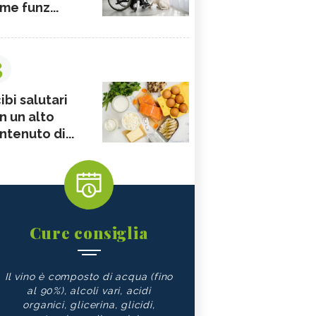
me funz...
3
ibi salutari
n un alto
ntenuto di...
Cure consiglia
Il vino è composto di acqua (fino
al 90%), alcoli vari, acidi
organici, glicerina, glicidi,