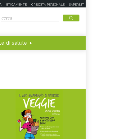
A
ETICAMENTE
CRESCITA PERSONALE
SAPERE.IT
e di salute