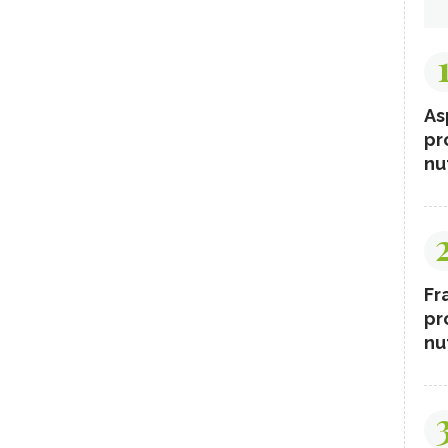
As
pr
nut
Fr
pr
nut