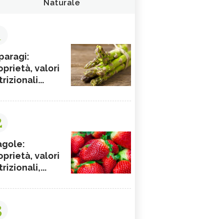
Naturale
1
paragi:
oprietà, valori
rizionali...
2
agole:
oprietà, valori
rizionali,...
3