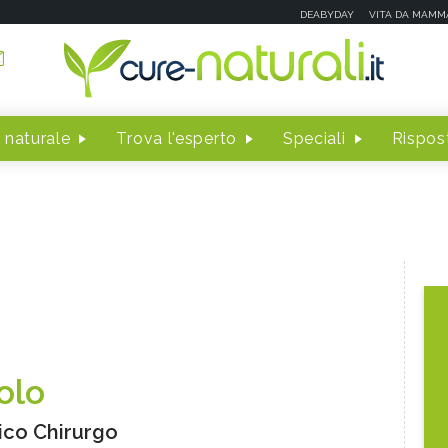
DEABYDAY
VITA DA MAMM
 naturale
Trova l'esperto
Speciali
Rispost
olo
co Chirurgo