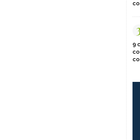
co
9 c
co
co