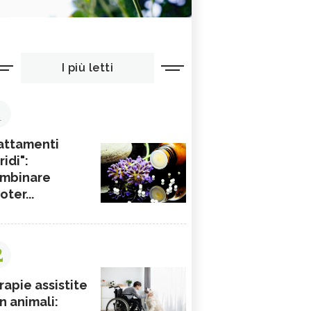
I più letti
1
attamenti
ridi":
mbinare
ioter...
2
rapie assistite
n animali: