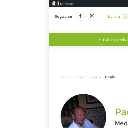
NETWORK
Seguici su
Iscriviti
Enciclopedia
Home
Trova l'esperto
Paolo
Pa
Medi