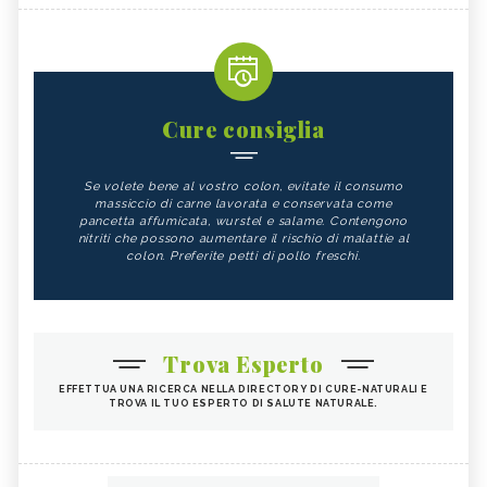
Cure consiglia
Se volete bene al vostro colon, evitate il consumo
massiccio di carne lavorata e conservata come
pancetta affumicata, wurstel e salame. Contengono
nitriti che possono aumentare il rischio di malattie al
colon. Preferite petti di pollo freschi.
Trova Esperto
EFFETTUA UNA RICERCA NELLA DIRECTORY DI CURE-NATURALI E
TROVA IL TUO ESPERTO DI SALUTE NATURALE.