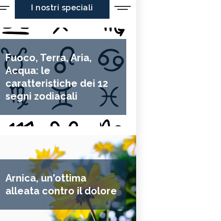
I nostri speciali
Fuoco, Terra, Aria,
Acqua: le
caratteristiche dei 12
segni zodiacali
Arnica, un'ottima
alleata contro il dolore