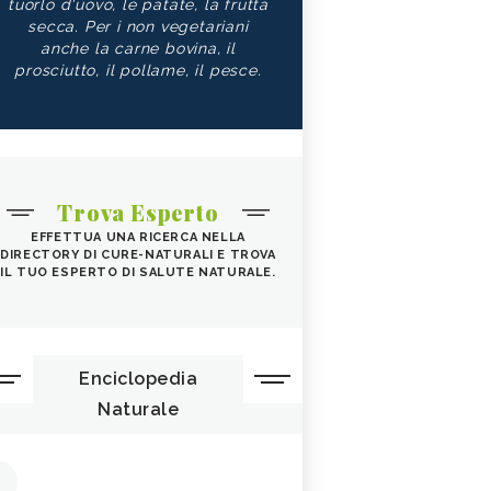
tuorlo d'uovo, le patate, la frutta
secca. Per i non vegetariani
anche la carne bovina, il
prosciutto, il pollame, il pesce.
Trova Esperto
EFFETTUA UNA RICERCA NELLA
DIRECTORY DI CURE-NATURALI E TROVA
IL TUO ESPERTO DI SALUTE NATURALE.
Enciclopedia
Naturale
1