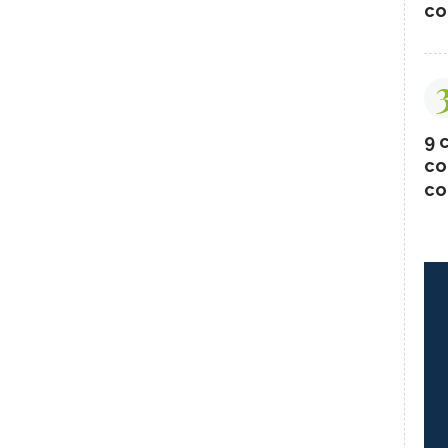
co
9 c
co
co