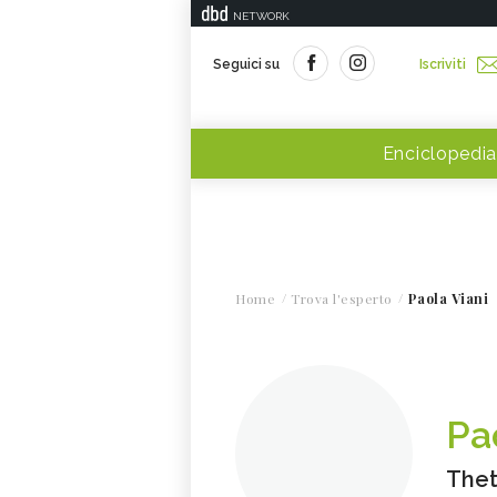
NETWORK
Seguici su
Iscriviti
Enciclopedia
Home
Trova l'esperto
Paola Viani
Pa
Thet