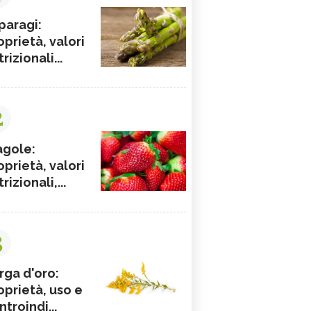
paragi:
oprietà, valori
rizionali...
2
agole:
oprietà, valori
rizionali,...
3
rga d'oro:
oprietà, uso e
ntroindi...