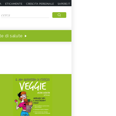
A
ETICAMENTE
CRESCITA PERSONALE
SAPERE.IT
e di salute