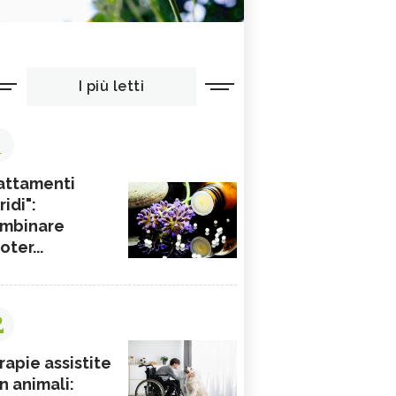
I più letti
1
attamenti
ridi":
mbinare
ioter...
2
rapie assistite
n animali: