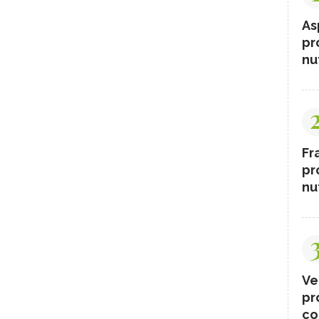
As
pr
nut
Fr
pr
nut
Ve
pr
co