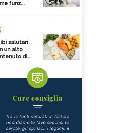
me funz...
3
ibi salutari
n un alto
ntenuto di...
Cure consiglia
Tra le fonti naturali di fosforo
ricordiamo le fave secche, le
carote, gli spinaci, i legumi, il