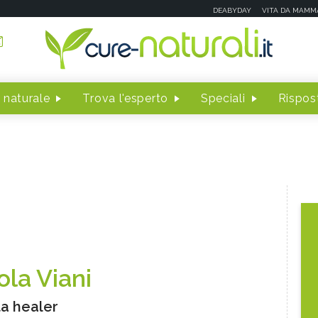
DEABYDAY
VITA DA MAMM
 naturale
Trova l'esperto
Speciali
Rispost
ola Viani
a healer