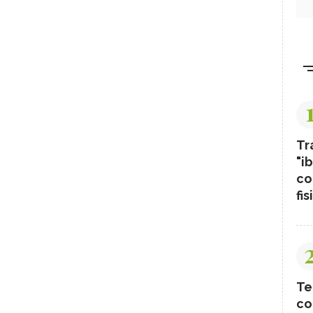
Tr
"ib
co
fis
Te
co