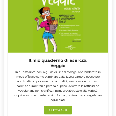
Il mio quaderno di esercizi.
Veggie
In questo libro, con la guida di una dietologa, apprenderete in
modo efficace come eliminare dalla tavola carne e pesce per
sostituirli con proteine di alta qualità, senza alcun rischio di
carenze alimentari o perdita di peso. Adottare la rettitudine
vegetariana non significa rinunciare al gusto o alla varietà:
scoprirete come mantenervi in forma grazie a menu vegetariani
equilibrati!
CLICCA QUI