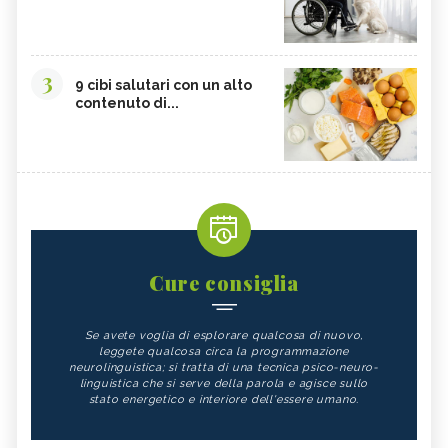
3
9 cibi salutari con un alto
contenuto di...
Cure consiglia
Se avete voglia di esplorare qualcosa di nuovo,
leggete qualcosa circa la programmazione
neurolinguistica; si tratta di una tecnica psico-neuro-
linguistica che si serve della parola e agisce sullo
stato energetico e interiore dell'essere umano.