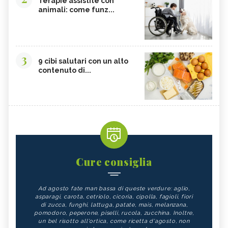
Terapie assistite con
animali: come funz...
3
9 cibi salutari con un alto
contenuto di...
Cure consiglia
Ad agosto fate man bassa di queste verdure: aglio,
asparagi, carota, cetriolo, cicoria, cipolla, fagioli, fiori
di zucca, funghi, lattuga, patate, mais, melanzana,
pomodoro, peperone, piselli, rucola, zucchina. Inoltre,
un bel risotto all'ortica, come ricetta d'agosto, non