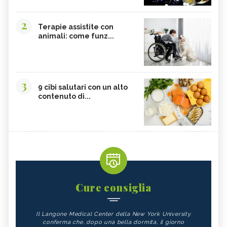
2
Terapie assistite con
animali: come funz...
3
9 cibi salutari con un alto
contenuto di...
Cure consiglia
Il Langone Medical Center della New York University
conferma che, dopo una bella dormita, il giorno