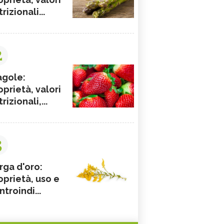
rizionali...
2
agole:
oprietà, valori
rizionali,...
3
rga d'oro:
oprietà, uso e
ntroindi...