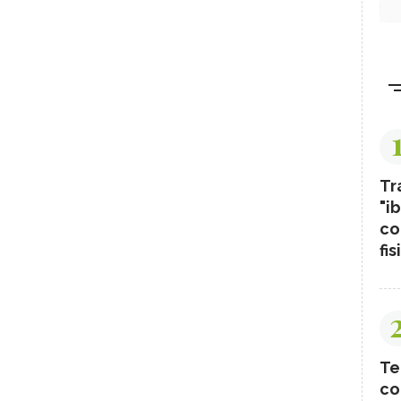
Tr
"ib
co
fis
Te
co