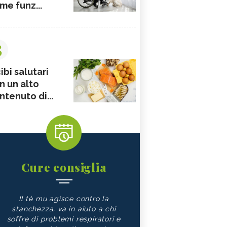
me funz...
3
ibi salutari
n un alto
ntenuto di...
Cure consiglia
Il tè mu agisce contro la
stanchezza, va in aiuto a chi
soffre di problemi respiratori e