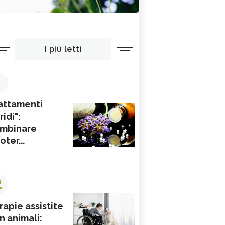
I più letti
1
attamenti
ridi":
mbinare
ioter...
2
rapie assistite
n animali: