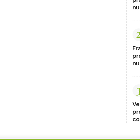
nut
Fr
pr
nut
Ve
pr
co