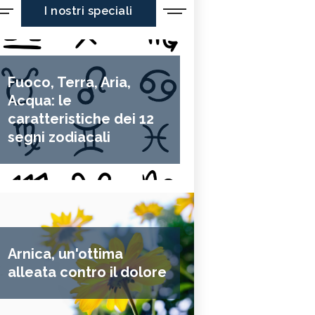
I nostri speciali
Fuoco, Terra, Aria,
Acqua: le
caratteristiche dei 12
segni zodiacali
Arnica, un'ottima
alleata contro il dolore