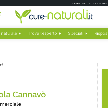
DEABYDAY
VITA DA MAMM
 naturale
Trova l'esperto
Speciali
Rispost
vò
ola Cannavò
merciale