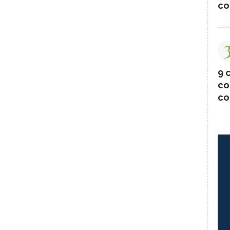
co
9 c
co
co