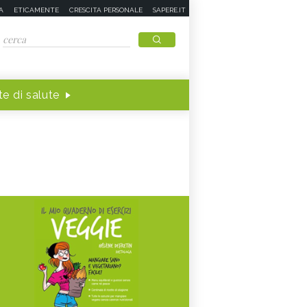
A
ETICAMENTE
CRESCITA PERSONALE
SAPERE.IT
e di salute