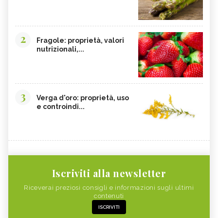
2
Fragole: proprietà, valori
nutrizionali,...
3
Verga d'oro: proprietà, uso
e controindi...
Iscriviti alla newsletter
Riceverai preziosi consigli e informazioni sugli ultimi
contenuti
ISCRIVITI