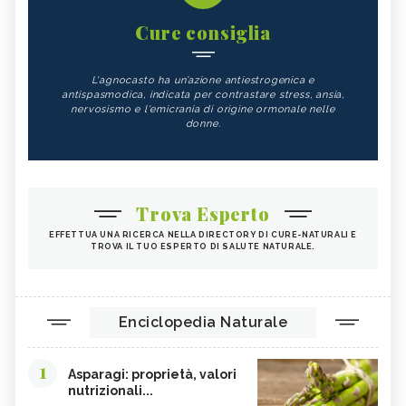
Cure consiglia
L'agnocasto ha un’azione antiestrogenica e
antispasmodica, indicata per contrastare stress, ansia,
nervosismo e l'emicrania di origine ormonale nelle
donne.
Trova Esperto
EFFETTUA UNA RICERCA NELLA DIRECTORY DI CURE-NATURALI E
TROVA IL TUO ESPERTO DI SALUTE NATURALE.
Enciclopedia Naturale
1
Asparagi: proprietà, valori
nutrizionali...