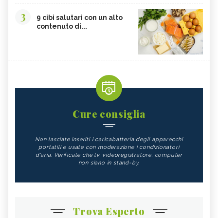
3
9 cibi salutari con un alto
contenuto di...
Cure consiglia
Non lasciate inseriti i caricabatteria degli apparecchi
portatili e usate con moderazione i condizionatori
d'aria. Verificate che tv, videoregistratore, computer
non siano in stand-by.
Trova Esperto