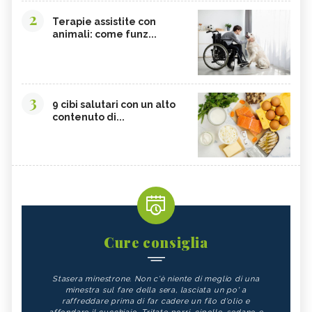
2
Terapie assistite con
animali: come funz...
3
9 cibi salutari con un alto
contenuto di...
Cure consiglia
Stasera minestrone. Non c'è niente di meglio di una
minestra sul fare della sera, lasciata un po' a
raffreddare prima di far cadere un filo d'olio e