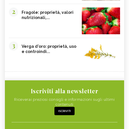
2
Fragole: proprietà, valori
nutrizionali,...
3
Verga d'oro: proprietà, uso
e controindi...
Iscriviti alla newsletter
Riceverai preziosi consigli e informazioni sugli ultimi
contenuti
ISCRIVITI