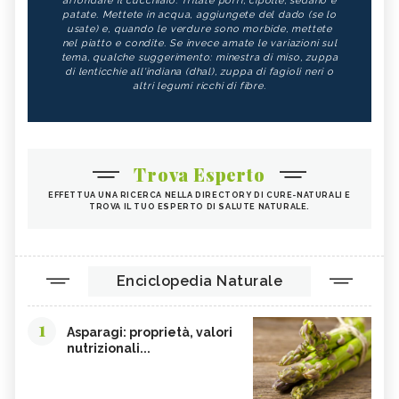
affondare il cucchiaio. Tritate porri, cipolle, sedano e
patate. Mettete in acqua, aggiungete del dado (se lo
usate) e, quando le verdure sono morbide, mettete
nel piatto e condite. Se invece amate le variazioni sul
tema, qualche suggerimento: minestra di miso, zuppa
di lenticchie all'indiana (dhal), zuppa di fagioli neri o
altri legumi ricchi di fibre.
Trova Esperto
EFFETTUA UNA RICERCA NELLA DIRECTORY DI CURE-NATURALI E
TROVA IL TUO ESPERTO DI SALUTE NATURALE.
Enciclopedia Naturale
1
Asparagi: proprietà, valori
nutrizionali...