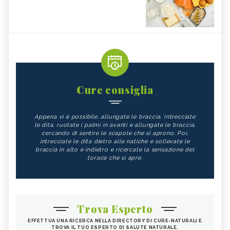
Cure consiglia
Appena vi è possibile, allungate le braccia. Intrecciate
le dita, ruotate i palmi in avanti e allungate le braccia,
cercando di sentire le scapole che si aprono. Poi,
intrecciate le dita dietro alle natiche e sollevate le
braccia in alto e indietro e ricercate la sensazione del
torace che si apre.
Trova Esperto
EFFETTUA UNA RICERCA NELLA DIRECTORY DI CURE-NATURALI E
TROVA IL TUO ESPERTO DI SALUTE NATURALE.