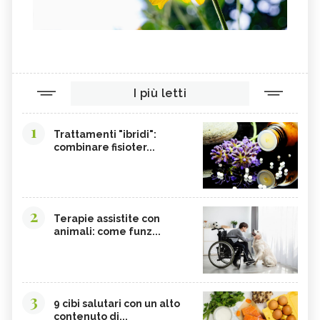
I più letti
1
Trattamenti "ibridi":
combinare fisioter...
2
Terapie assistite con
animali: come funz...
3
9 cibi salutari con un alto
contenuto di...