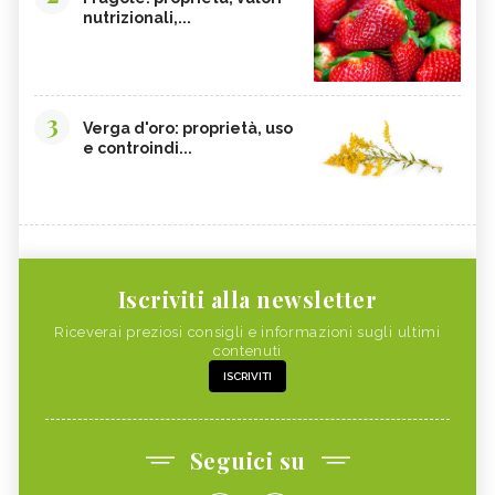
nutrizionali,...
3
Verga d'oro: proprietà, uso
e controindi...
Iscriviti alla newsletter
Riceverai preziosi consigli e informazioni sugli ultimi
contenuti
ISCRIVITI
Seguici su