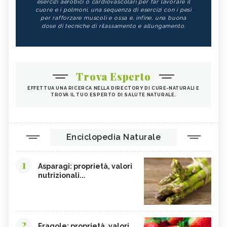
esercizi aerobici o cardiovascolari per far lavorare il
cuore e i polmoni, una sequenza di esercizi con i pesi
per rafforzare muscoli e ossa e, infine, una buona
dose di tecniche di rilassamento e allungamento.
Trova Esperto
EFFETTUA UNA RICERCA NELLA DIRECTORY DI CURE-NATURALI E
TROVA IL TUO ESPERTO DI SALUTE NATURALE.
Enciclopedia Naturale
1
Asparagi: proprietà, valori
nutrizionali...
2
Fragole: proprietà, valori