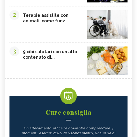
2
Terapie assistite con
animali: come funz...
3
9 cibi salutari con un alto
contenuto di...
Cure consiglia
Un allenamento efficace dovrebbe comprendere 4
momenti: esercizi dolci di riscaldamento, una serie di