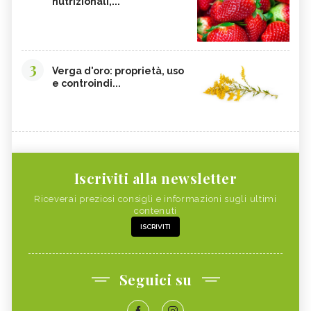
nutrizionali,...
3
Verga d'oro: proprietà, uso
e controindi...
Iscriviti alla newsletter
Riceverai preziosi consigli e informazioni sugli ultimi
contenuti
ISCRIVITI
Seguici su