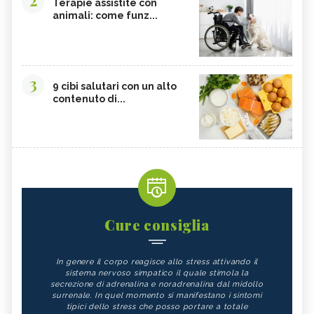
2
Terapie assistite con
animali: come funz...
3
9 cibi salutari con un alto
contenuto di...
Cure consiglia
In genere il corpo reagisce allo stress attivando il
sistema nervoso simpatico il quale stimola la
secrezione di adrenalina e noradrenalina dal midollo
surrenale. In quel momento si manifestano i sintomi
tipici dello stress che posso portare a totale