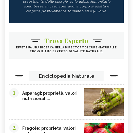
esaurimento delle energie, se le difese immunitarie
sono basse. In caso contrario, il corpo si adatta e
reagisce positivamente, tornando all'equilibrio.
Trova Esperto
EFFETTUA UNA RICERCA NELLA DIRECTORY DI CURE-NATURALI E
TROVA IL TUO ESPERTO DI SALUTE NATURALE.
Enciclopedia Naturale
1
Asparagi: proprietà, valori
nutrizionali...
2
Fragole: proprietà, valori