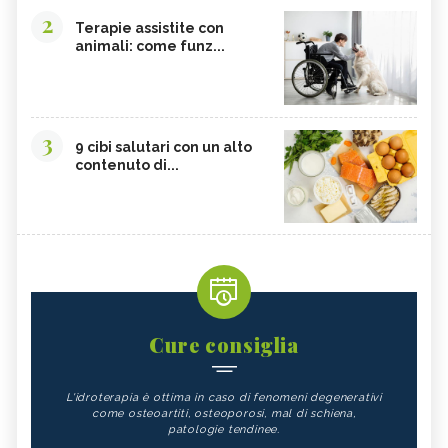
2
Terapie assistite con
animali: come funz...
3
9 cibi salutari con un alto
contenuto di...
Cure consiglia
L'idroterapia è ottima in caso di fenomeni degenerativi
come osteoartiti, osteoporosi, mal di schiena,
patologie tendinee.