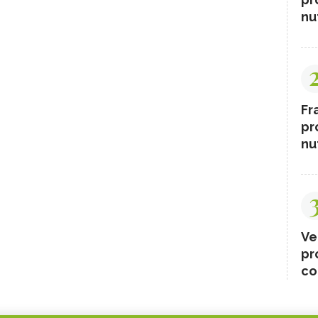
nut
Fr
pr
nut
Ve
pr
co