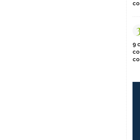
co
9 c
co
co