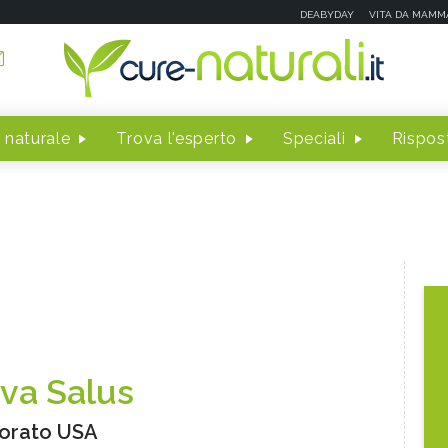
DEABYDAY
VITA DA MAMM
 naturale
Trova l'esperto
Speciali
Rispost
va Salus
orato USA