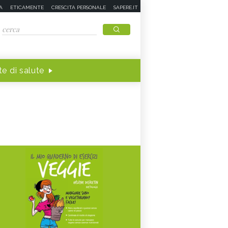
A
ETICAMENTE
CRESCITA PERSONALE
SAPERE.IT
e di salute