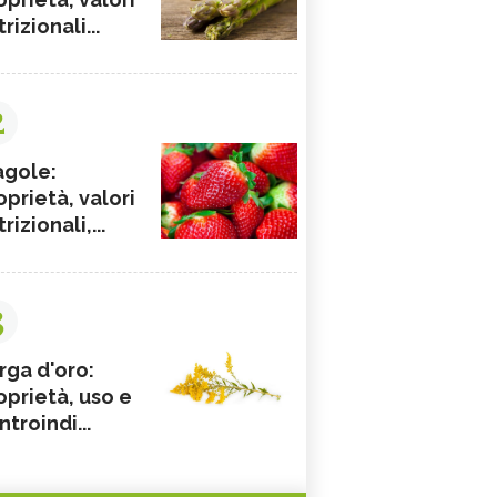
rizionali...
2
agole:
oprietà, valori
rizionali,...
3
rga d'oro:
oprietà, uso e
ntroindi...