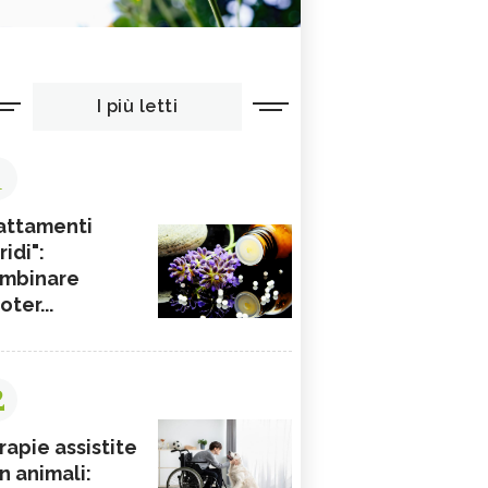
I più letti
1
attamenti
ridi":
mbinare
ioter...
2
rapie assistite
n animali: