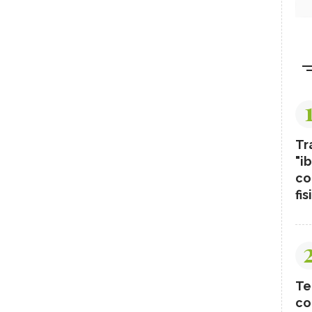
Tr
"ib
co
fis
Te
co