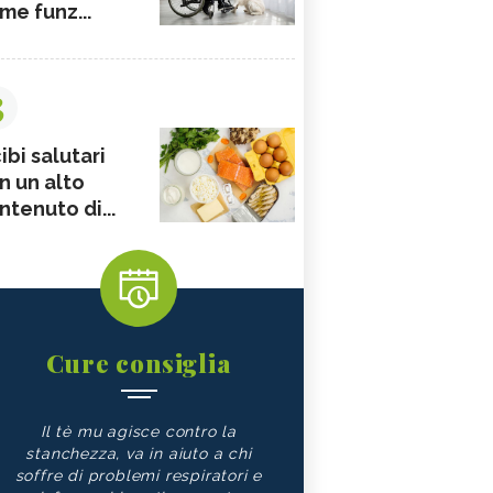
me funz...
3
ibi salutari
n un alto
ntenuto di...
Cure consiglia
Il tè mu agisce contro la
stanchezza, va in aiuto a chi
soffre di problemi respiratori e