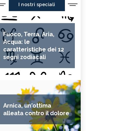
I nostri speciali
Fuoco, Terra, Aria,
Acqua: le
caratteristiche dei 12
segni zodiacali
Arnica, un'ottima
alleata contro il dolore