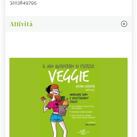
3203849795
Attività