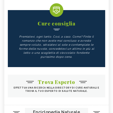
Cure consiglia
Premiatevi, ogni tanto. Così, a caso. Come? Finite il
romanzo che non avete mai concluso e avreste
sempre voluto, sdraiatevi al sole e contemplate le
forme delle nuvole, concedetevi un attimo in più al
letto o una scaglietta di cioccolato fondente
purissimo dopo cena.
Trova Esperto
EFFETTUA UNA RICERCA NELLA DIRECTORY DI CURE-NATURALI E
TROVA IL TUO ESPERTO DI SALUTE NATURALE.
Enciclopedia Naturale