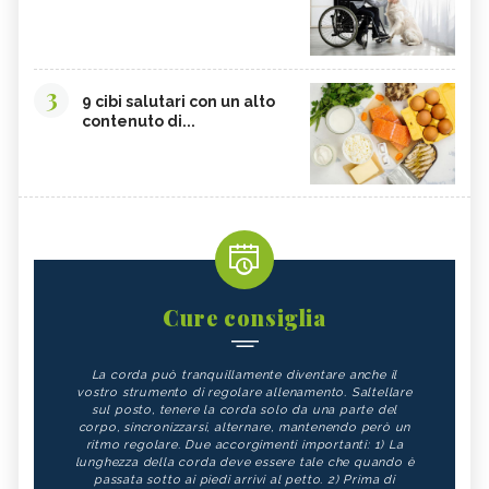
3
9 cibi salutari con un alto
contenuto di...
Cure consiglia
La corda può tranquillamente diventare anche il
vostro strumento di regolare allenamento. Saltellare
sul posto, tenere la corda solo da una parte del
corpo, sincronizzarsi, alternare, mantenendo però un
ritmo regolare. Due accorgimenti importanti: 1) La
lunghezza della corda deve essere tale che quando è
passata sotto ai piedi arrivi al petto. 2) Prima di