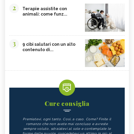
2
Terapie assistite con
animali: come funz...
3
9 cibi salutari con un alto
contenuto di...
Cure consiglia
Premiatevi, ogni tanto. Così, a caso. Come? Finite il
romanzo che non avete mai concluso e avreste
sempre voluto, sdraiatevi al sole e contemplate le
forme delle nuvole, concedetevi un attimo in più al