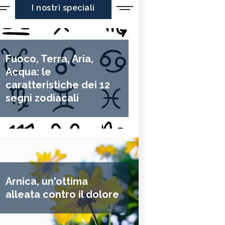
I nostri speciali
Fuoco, Terra, Aria,
Acqua: le
caratteristiche dei 12
segni zodiacali
Arnica, un'ottima
alleata contro il dolore