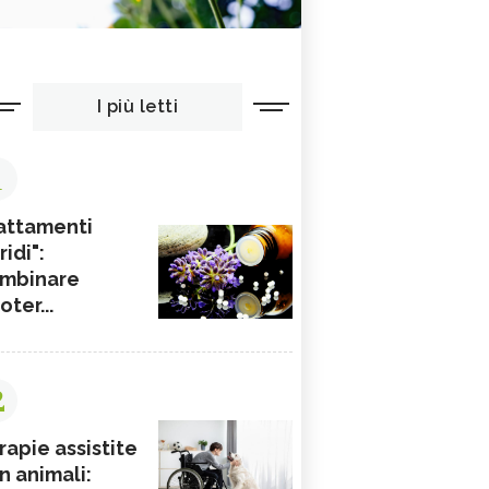
I più letti
1
attamenti
ridi":
mbinare
ioter...
2
rapie assistite
n animali: