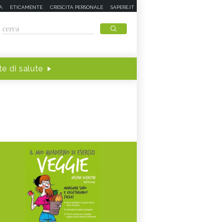
A
ETICAMENTE
CRESCITA PERSONALE
SAPERE.IT
e di salute