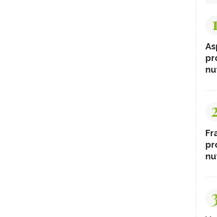
As
pr
nut
Fr
pr
nut