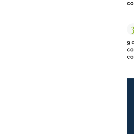
co
9 c
co
co