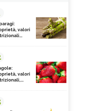
1
paragi:
oprietà, valori
rizionali...
2
agole:
oprietà, valori
rizionali,...
3