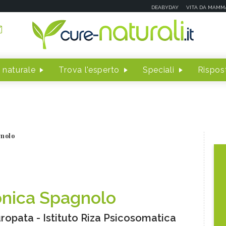
DEABYDAY
VITA DA MAMM
 naturale
Trova l'esperto
Speciali
Rispost
nolo
nica Spagnolo
ropata - Istituto Riza Psicosomatica