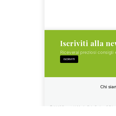
Iscriviti alla n
Riceverai preziosi consigli 
ISCRIVITI
Chi sia
© 2026 Copyright Media Data Factory S.R.L. - 