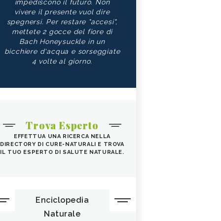
impediscono il futuro. Non
vivere il presente vuol dire
spegnersi. Per restare "accesi",
mettete 2 gocce del fiore di
Bach Honeysuckle in un
bicchiere d'acqua e sorseggiate
4 volte al giorno.
Trova Esperto
EFFETTUA UNA RICERCA NELLA
DIRECTORY DI CURE-NATURALI E TROVA
IL TUO ESPERTO DI SALUTE NATURALE.
Enciclopedia
Naturale