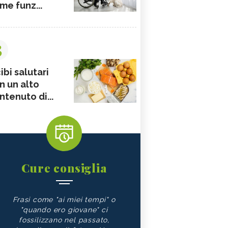
me funz...
3
ibi salutari
n un alto
ntenuto di...
Cure consiglia
Frasi come "ai miei tempi" o
"quando ero giovane" ci
fossilizzano nel passato,