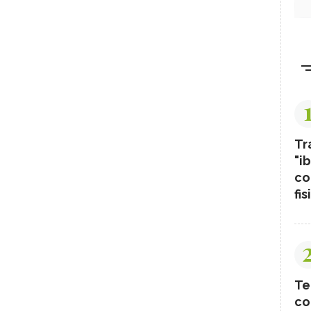
Tr
"ib
co
fis
Te
co