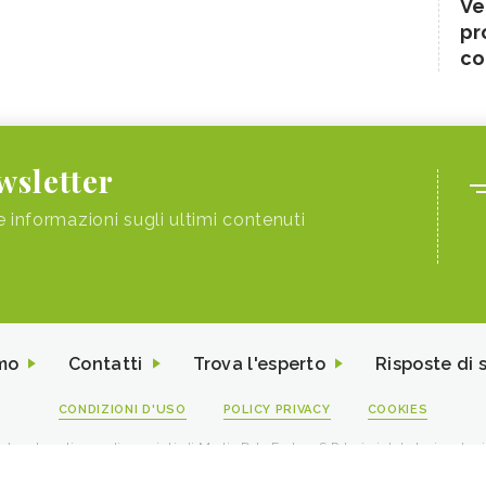
Ve
pr
co
ewsletter
e informazioni sugli ultimi contenuti
mo
Contatti
Trova l'esperto
Risposte di 
CONDIZIONI D'USO
POLICY PRIVACY
COOKIES
I contenuti sono di proprietà di Media Data Factory S.R.L, è vietata la riproduz
viale Sarca 226 Milano 20126 - PI/CF 09595010969