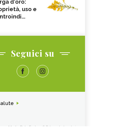
rga d'oro:
oprietà, uso e
ntroindi...
Seguici su
salute
ione. Media Data Factory S.R.L. sede legale in