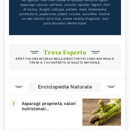
Ad agosto fate man bassa di queste verdure: aglio,
asparagi, carota, cetriolo, cicoria, cipolla, fagioli, fiori
di zucca, funghi, lattuga, patate, mais, melanzana,
pomodoro, peperone, piselli, rucola, zucchina. Inoltre,
un bel risotto all'ortica, come ricetta d'agosto, non
sarà davvero niente male.
Trova Esperto
EFFETTUA UNA RICERCA NELLA DIRECTORY DI CURE-NATURALI E
TROVA IL TUO ESPERTO DI SALUTE NATURALE.
Enciclopedia Naturale
1
Asparagi: proprietà, valori
nutrizionali...