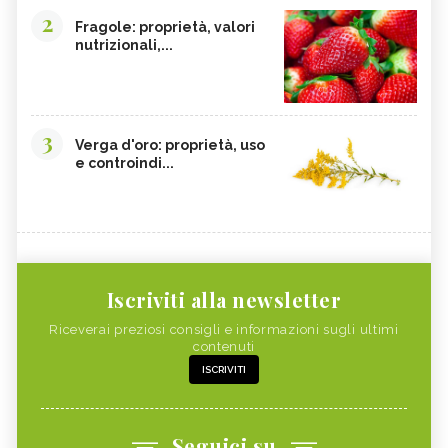
2
Fragole: proprietà, valori
nutrizionali,...
3
Verga d'oro: proprietà, uso
e controindi...
Iscriviti alla newsletter
Riceverai preziosi consigli e informazioni sugli ultimi
contenuti
ISCRIVITI
Seguici su