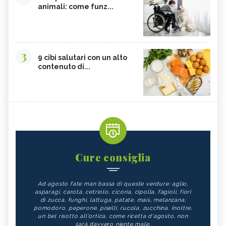
animali: come funz...
3
9 cibi salutari con un alto
contenuto di...
Cure consiglia
Ad agosto fate man bassa di queste verdure: aglio,
asparagi, carota, cetriolo, cicoria, cipolla, fagioli, fiori
di zucca, funghi, lattuga, patate, mais, melanzana,
pomodoro, peperone, piselli, rucola, zucchina. Inoltre,
un bel risotto all'ortica, come ricetta d'agosto, non
sarà davvero niente male.