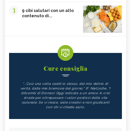
3
9 cibi salutari con un alto
contenuto di...
Cure consiglia
"...Così una volta caddi io stesso, dal mio delirio di
verità, dalle mie bramosie del giorno." (F. Nietzsche, "I
ditirambi di Dioniso) Oggi indicate a un amico in crisi
strade per oltrepassare i valori posticci della vita
razionale. Se vi riesce, siate creativi e non giudicanti
con chi vi chiede aiuto.