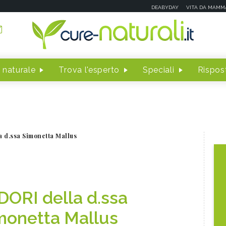
DEABYDAY
VITA DA MAMM
 naturale
Trova l'esperto
Speciali
Rispost
 d.ssa Simonetta Mallus
DORI della d.ssa
monetta Mallus