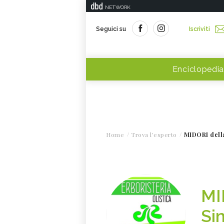
NETWORK
Seguici su
Iscriviti
Enciclopedia
Home
Trova l'esperto
MIDORI della
MI
Si