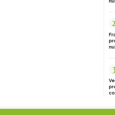
nut
Fr
pr
nut
Ve
pr
co