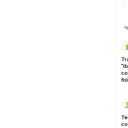
Tr
"ib
co
fis
Te
co