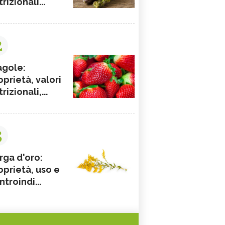
rizionali...
2
agole:
oprietà, valori
rizionali,...
3
rga d'oro:
oprietà, uso e
ntroindi...