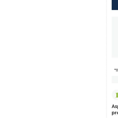
As
pr