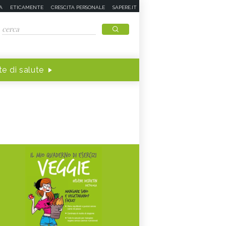
A
ETICAMENTE
CRESCITA PERSONALE
SAPERE.IT
e di salute