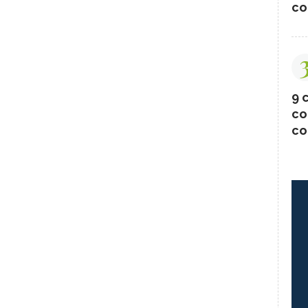
co
9 c
co
co