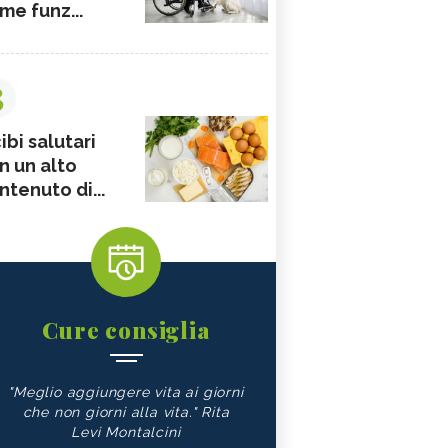
me funz...
3
ibi salutari
n un alto
ntenuto di...
Cure consiglia
"Meglio aggiungere vita ai giorni
che non giorni alla vita." Rita
Levi Montalcini