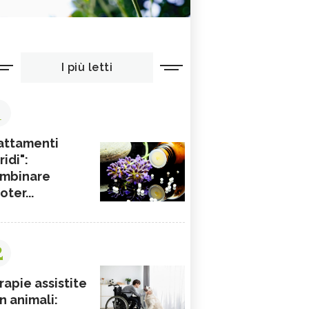
I più letti
1
attamenti
ridi":
mbinare
ioter...
2
rapie assistite
n animali: