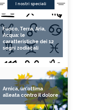
I nostri speciali
Fuoco, Terra, Aria,
Acqua: le
caratteristiche dei 12
segni zodiacali
Arnica, un'ottima
alleata contro il dolore