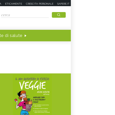
A
ETICAMENTE
CRESCITA PERSONALE
SAPERE.IT
e di salute