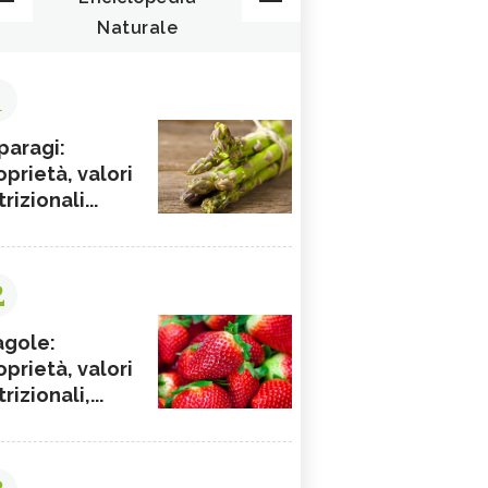
Naturale
1
paragi:
oprietà, valori
rizionali...
2
agole:
oprietà, valori
rizionali,...
3