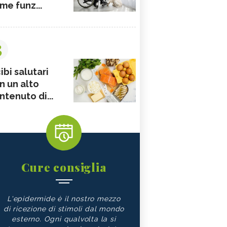
me funz...
3
ibi salutari
n un alto
ntenuto di...
Cure consiglia
L'epidermide è il nostro mezzo
di ricezione di stimoli dal mondo
esterno. Ogni qualvolta la si