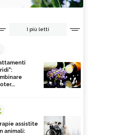
I più letti
1
attamenti
ridi":
mbinare
ioter...
2
rapie assistite
n animali: