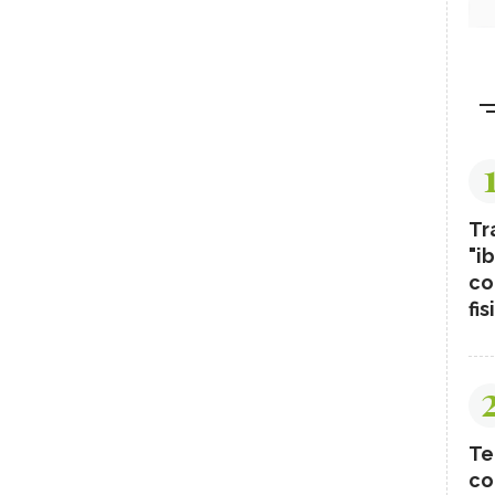
Tr
"ib
co
fis
Te
co