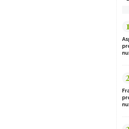
As
pr
nut
Fr
pr
nut