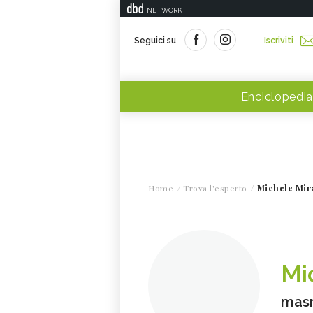
NETWORK
Seguici su
Iscriviti
Enciclopedia
Home
Trova l'esperto
Michele Mir
Mi
masr