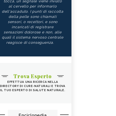
tocca, un segnale viene inviato
al cervello per informarlo
dell'accaduto. I punti di raccolta
della pelle sono chiamati
sensori, o recettori, e sono
incaricati di registrare
sensazioni dolorose e non, alle
quali il sistema nervoso centrale
reagisce di conseguenza.
Trova Esperto
EFFETTUA UNA RICERCA NELLA
DIRECTORY DI CURE-NATURALI E TROVA
IL TUO ESPERTO DI SALUTE NATURALE.
Enciclopedia