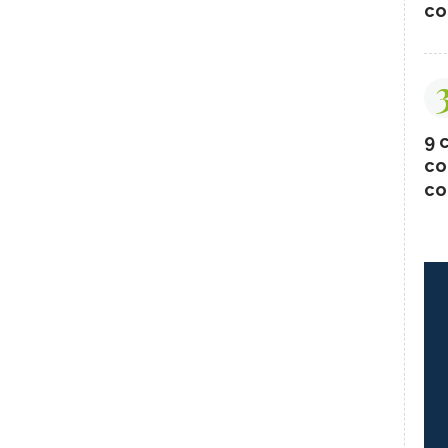
co
9 c
co
co