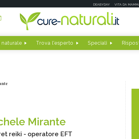
DEABYDAY
VITA DA MAMM
 naturale
Trova l'esperto
Speciali
Rispost
ante
chele Mirante
et reiki - operatore EFT