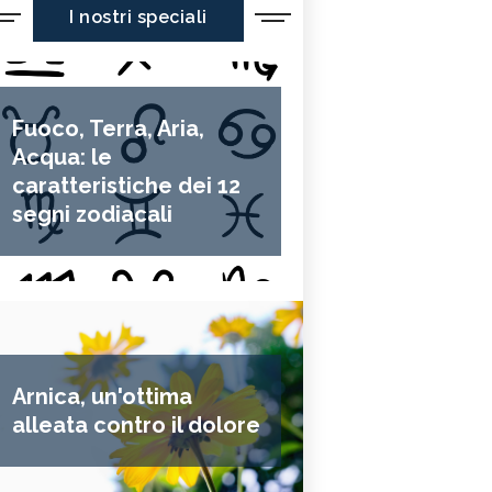
I nostri speciali
Fuoco, Terra, Aria,
Acqua: le
caratteristiche dei 12
segni zodiacali
Arnica, un'ottima
alleata contro il dolore