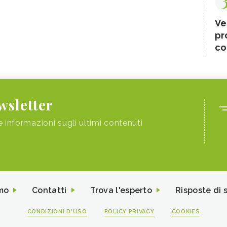
Ve
pr
co
ewsletter
e informazioni sugli ultimi contenuti
mo
Contatti
Trova l'esperto
Risposte di 
CONDIZIONI D'USO
POLICY PRIVACY
COOKIES