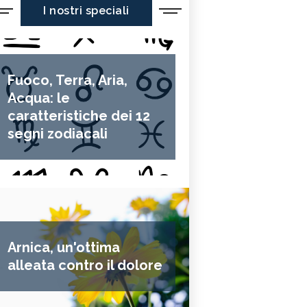
I nostri speciali
Fuoco, Terra, Aria,
Acqua: le
caratteristiche dei 12
segni zodiacali
Arnica, un'ottima
alleata contro il dolore