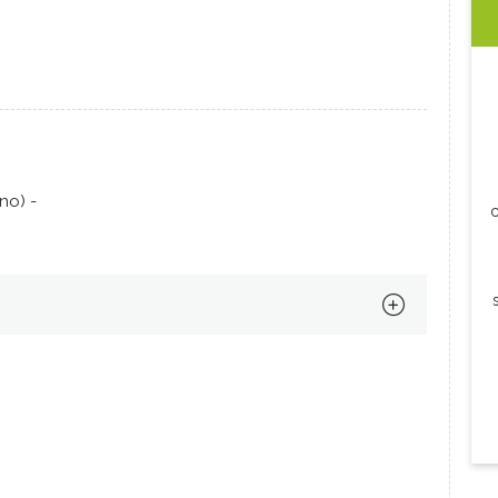
no) -
c