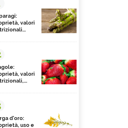
1
paragi:
oprietà, valori
rizionali...
2
agole:
oprietà, valori
rizionali,...
3
rga d'oro:
oprietà, uso e