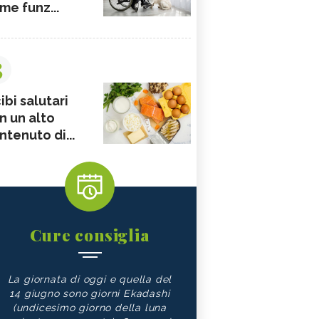
me funz...
3
ibi salutari
n un alto
ntenuto di...
Cure consiglia
La giornata di oggi e quella del
14 giugno sono giorni Ekadashi
(undicesimo giorno della luna