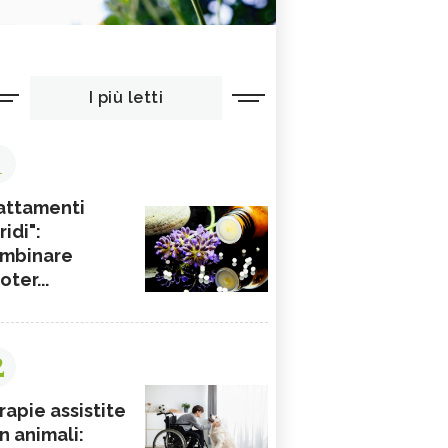
I più letti
1
attamenti
ridi":
mbinare
ioter...
2
rapie assistite
n animali: