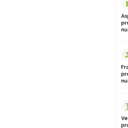
As
pr
nut
Fr
pr
nut
Ve
pr