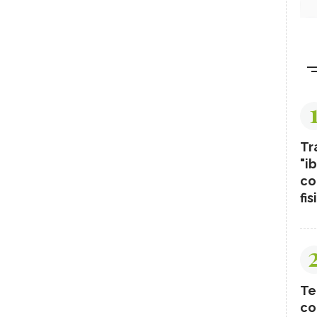
Tr
"ib
co
fis
Te
co