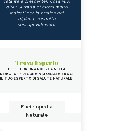
calante e crescente). Cosa vuol
dire? Si tratta di giorni molto
indicati per la pratica del
digiuno, condotto
consapevolmente.
Trova Esperto
EFFETTUA UNA RICERCA NELLA
DIRECTORY DI CURE-NATURALI E TROVA
IL TUO ESPERTO DI SALUTE NATURALE.
Enciclopedia
Naturale