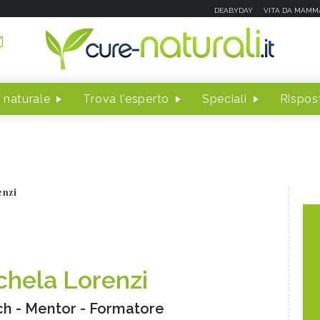
DEABYDAY
VITA DA MAMM
 naturale
Trova l'esperto
Speciali
Rispost
enzi
chela Lorenzi
h - Mentor - Formatore