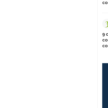
co
9 c
co
co