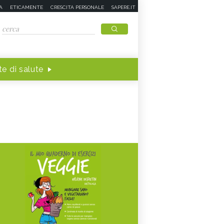
A
ETICAMENTE
CRESCITA PERSONALE
SAPERE.IT
e di salute