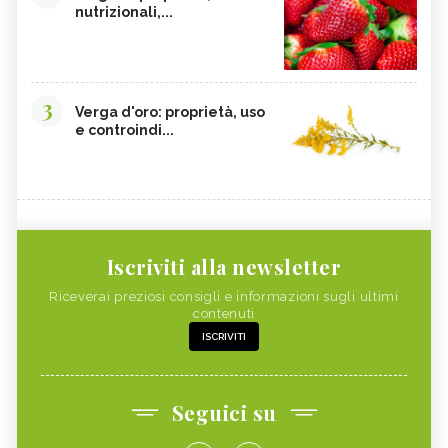
nutrizionali,...
3
Verga d'oro: proprietà, uso
e controindi...
Iscriviti alla newsletter
Riceverai preziosi consigli e informazioni sugli ultimi
contenuti
ISCRIVITI
Seguici su