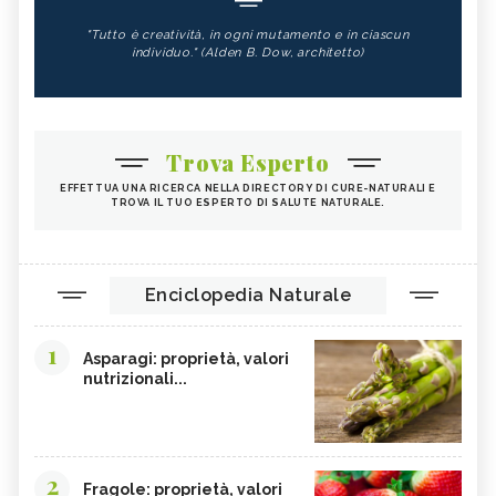
"Tutto è creatività, in ogni mutamento e in ciascun
individuo." (Alden B. Dow, architetto)
Trova Esperto
EFFETTUA UNA RICERCA NELLA DIRECTORY DI CURE-NATURALI E
TROVA IL TUO ESPERTO DI SALUTE NATURALE.
Enciclopedia Naturale
1
Asparagi: proprietà, valori
nutrizionali...
2
Fragole: proprietà, valori