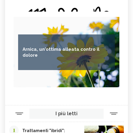
Arnica, un'ottima alleata contro il
dolore
I più letti
1
Trattamenti "ibridi":