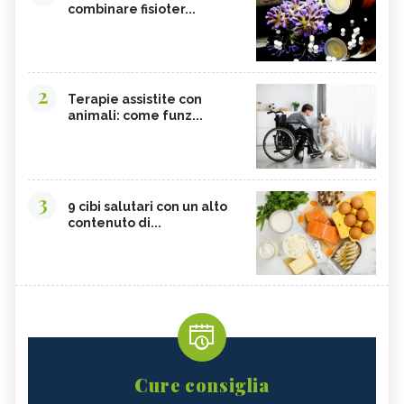
combinare fisioter...
2
Terapie assistite con
animali: come funz...
3
9 cibi salutari con un alto
contenuto di...
Cure consiglia