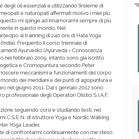
 degli oli essenziali e utilizzando l’insieme di
meopati e naturopati affermati risolvo i miei più
e questo mi spinge ad innamorarmi sempre di più
mente in questo mondo. Nel
tecipo al trainning di 240 ore di Hata Yoga
India). Frequento il corso triennale di
tamenti Ayurvedici (Ayurveda = Conoscenza
o nel febbraio 2009, intanto sono già iscritto
 Esogetica e Cromopuntura secondo Peter
onoscere meccanismi e funzionamenti del corpo
e mondo dei meridiani e dei punti di agopuntura e
o nel giugno 2011. Dal 1 gennaio 2012 sono
o professionale degli Operatori Olistici S.I.A.F.
zione seguendo corsi e studiando testi, nel
i C.S.E.N. di istruttore Yoga e Nordic Walking,
hter Yoga Leader.
tte di confrontarmi continuamente con me steso