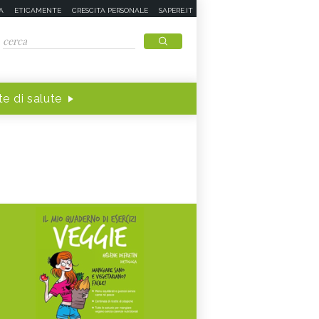
A
ETICAMENTE
CRESCITA PERSONALE
SAPERE.IT
e di salute