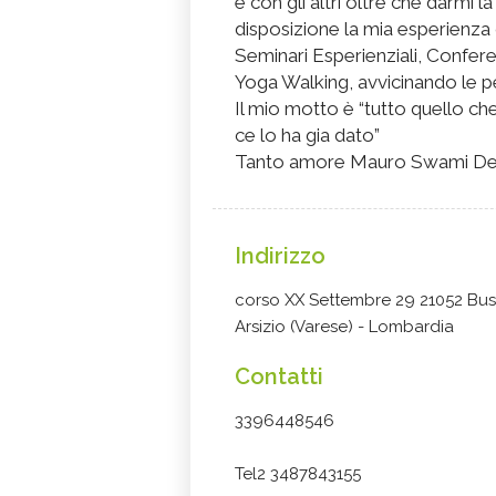
e con gli altri oltre che darmi l
disposizione la mia esperienza 
Seminari Esperienziali, Confer
Yoga Walking, avvicinando le p
Il mio motto è “tutto quello che
ce lo ha gia dato”
Tanto amore Mauro Swami De
Indirizzo
corso XX Settembre 29 21052 Bus
Arsizio (Varese) - Lombardia
Contatti
3396448546
Tel2 3487843155