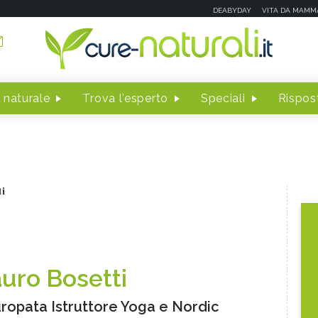
DEABYDAY
VITA DA MAMM
 naturale
Trova l'esperto
Speciali
Rispost
ti
uro Bosetti
ropata Istruttore Yoga e Nordic