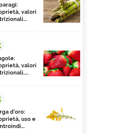
paragi:
oprietà, valori
rizionali...
2
agole:
oprietà, valori
rizionali,...
3
rga d'oro:
oprietà, uso e
ntroindi...