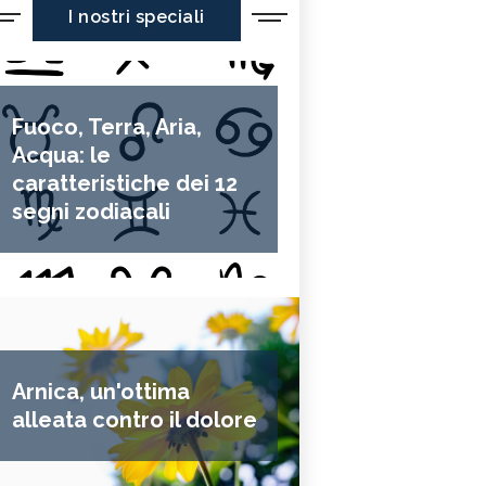
I nostri speciali
Fuoco, Terra, Aria,
Acqua: le
caratteristiche dei 12
segni zodiacali
Arnica, un'ottima
alleata contro il dolore