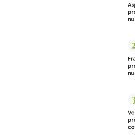
As
pr
nut
Fr
pr
nut
Ve
pr
co