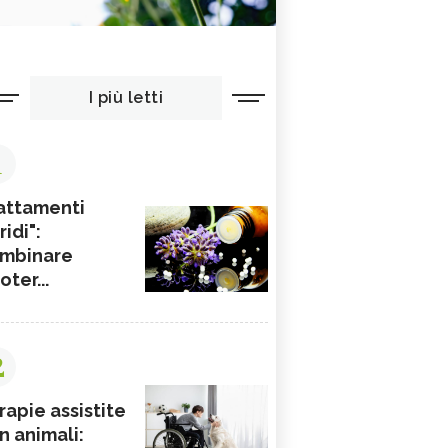
I più letti
1
attamenti
ridi":
mbinare
ioter...
2
rapie assistite
n animali: