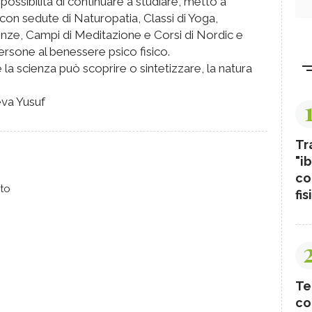
a possibilità di continuare a studiare, metto a
con sedute di Naturopatia, Classi di Yoga,
enze, Campi di Meditazione e Corsi di Nordic e
ersone al benessere psico fisico.
 la scienza può scoprire o sintetizzare, la natura
va Yusuf
Tr
"ib
co
to
fis
Te
co