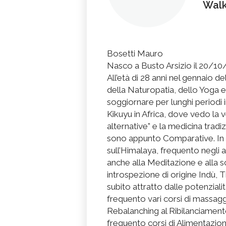
Walk
Bosetti Mauro
Nasco a Busto Arsizio il 20/1
All’età di 28 anni nel gennaio d
della Naturopatia, dello Yoga e
soggiornare per lunghi periodi i
Kikuyu in Africa, dove vedo la
alternative” e la medicina tradi
sono appunto Comparative. In 
sull’Himalaya, frequento negli an
anche alla Meditazione e alla s
introspezione di origine Indù, Ti
subito attratto dalle potenzial
frequento vari corsi di massaggi
Rebalanching al Ribilanciame
frequento corsi di Alimentazio