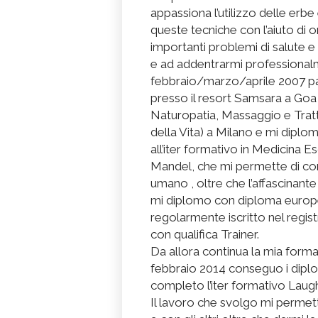
appassiona l’utilizzo delle erbe e
queste tecniche con l’aiuto di o
importanti problemi di salute 
e ad addentrarmi professional
febbraio/marzo/aprile 2007 par
presso il resort Samsara a Goa (
Naturopatia, Massaggio e Trat
della Vita) a Milano e mi diplom
all’iter formativo in Medicina
Mandel, che mi permette di c
umano , oltre che l’affascinant
mi diplomo con diploma europe
regolarmente iscritto nel registr
con qualifica Trainer.
Da allora continua la mia forma
febbraio 2014 conseguo i diplom
completo l’iter formativo Laug
Il lavoro che svolgo mi perme