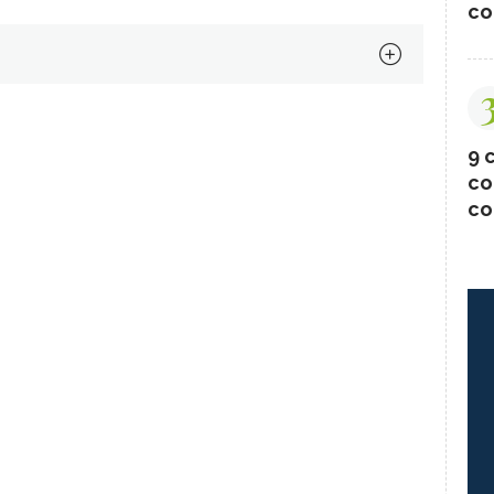
co
9 c
co
co