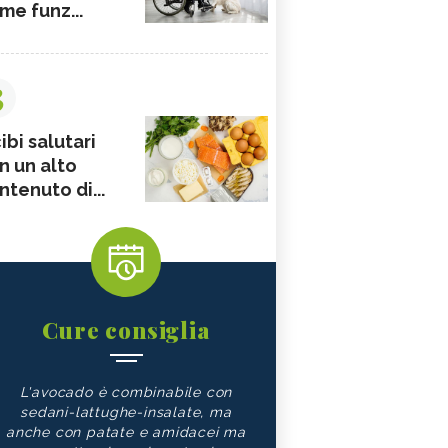
me funz...
3
ibi salutari
n un alto
ntenuto di...
Cure consiglia
L'avocado è combinabile con
sedani-lattughe-insalate, ma
anche con patate e amidacei ma