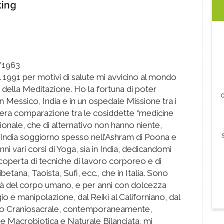
ing
0/1963
el 1991 per motivi di salute mi avvicino al mondo
 della Meditazione. Ho la fortuna di poter
c
n Messico, India e in un ospedale Missione tra i
 vera comparazione tra le cosiddette “medicine
zionale, che di alternativo non hanno niente,
India soggiorno spesso nell’Ashram di Poona e
ni vari corsi di Yoga, sia in India, dedicandomi
coperta di tecniche di lavoro corporeo e di
betana, Taoista, Sufi, ecc., che in Italia. Sono
ità del corpo umano, e per anni con dolcezza
o e manipolazione, dal Reiki al Californiano, dal
nto Craniosacrale, contemporaneamente,
ne Macrobiotica e Naturale Bilanciata, mi