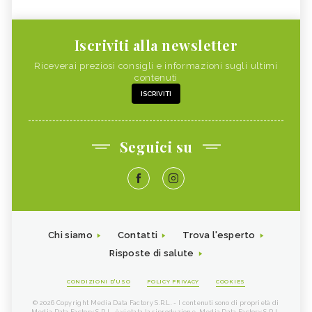
Iscriviti alla newsletter
Riceverai preziosi consigli e informazioni sugli ultimi
contenuti
ISCRIVITI
Seguici su
Chi siamo
Contatti
Trova l'esperto
Risposte di salute
CONDIZIONI D'USO
POLICY PRIVACY
COOKIES
© 2026 Copyright Media Data Factory S.R.L. - I contenuti sono di proprietà di