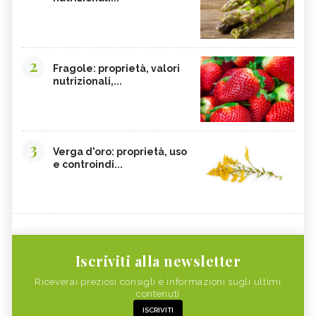
2
Fragole: proprietà, valori
nutrizionali,...
3
Verga d'oro: proprietà, uso
e controindi...
Iscriviti alla newsletter
Riceverai preziosi consigli e informazioni sugli ultimi
contenuti
ISCRIVITI