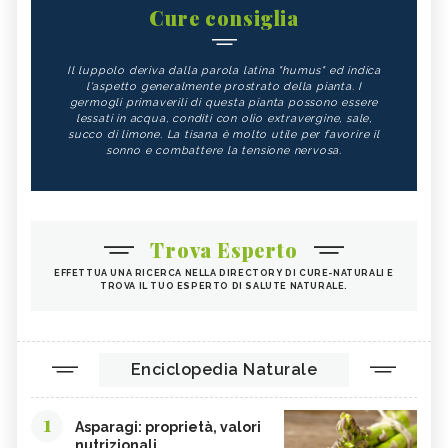
Cure consiglia
Il luppolo deriva dalla parola latina "humus" ed indica
l'aspetto generalmente prostrato della pianta. I
germogli primaverili di questa pianta possono essere
lessati in acqua, conditi con olio extravergine, sale,
succo di limone. La tisana è molto utile per favorire il
sonno e combattere la tensione nervosa.
Trova Esperto
EFFETTUA UNA RICERCA NELLA DIRECTORY DI CURE-NATURALI E
TROVA IL TUO ESPERTO DI SALUTE NATURALE.
Enciclopedia Naturale
1
Asparagi: proprietà, valori
nutrizionali...