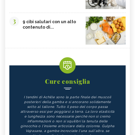
3
9 cibi salutari con un alto
contenuto di...
Cure consiglia
I tendini di Achille sono la parte finale dei muscoli
posteriori della gamba e si ancorano solidamente
sotto al tallone. Tutto il peso del corpo passa
attraverso essi per poggiarsi a terra. La loro elasticità
e lunghezza sono necessarie perché non si creino
infiammazioni o non si squilibri la tenuta delle
ginocchia o l'insieme articolare della colonna. Gulpha
Vajrasana, a gambe incrociate l'una sull'altra, se