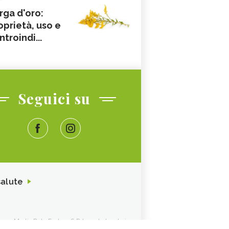
rga d'oro:
oprietà, uso e
ntroindi...
Seguici su
salute
ione. Media Data Factory S.R.L. sede legale in