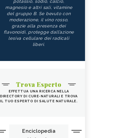
potassio, sodio, calcio,
magnesio e altri sali, vitamine
del gruppo B. Se bevuto con
moderazione, il vino rosso,
grazie alla presenza dei
flavonoidi, protegge dall’azione
lesiva cellulare dei radicali
liberi.
Trova Esperto
EFFETTUA UNA RICERCA NELLA
DIRECTORY DI CURE-NATURALI E TROVA
IL TUO ESPERTO DI SALUTE NATURALE.
Enciclopedia