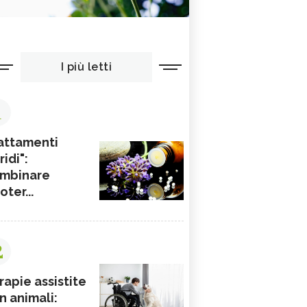
I più letti
1
attamenti
ridi":
mbinare
ioter...
2
rapie assistite
n animali: