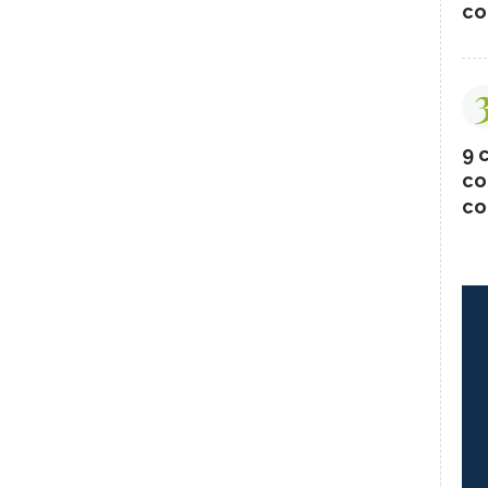
co
9 c
co
co