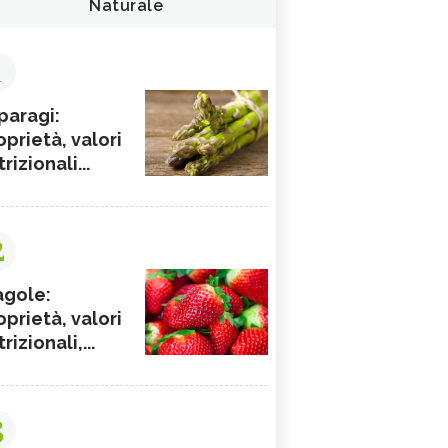
Naturale
1
paragi:
oprietà, valori
rizionali...
2
agole:
oprietà, valori
rizionali,...
3