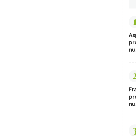
As
pr
nut
Fr
pr
nut