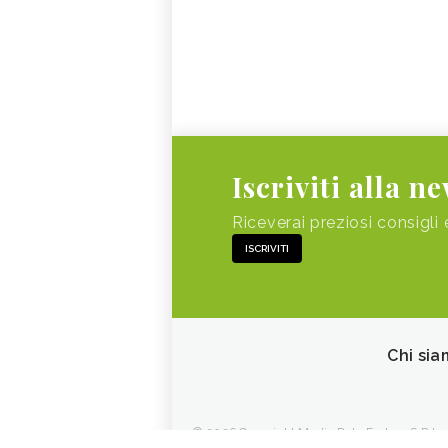
Iscriviti alla n
Riceverai preziosi consigli 
ISCRIVITI
Chi sia
© 2026 Copyright Media Data Factory S.R.L. - 