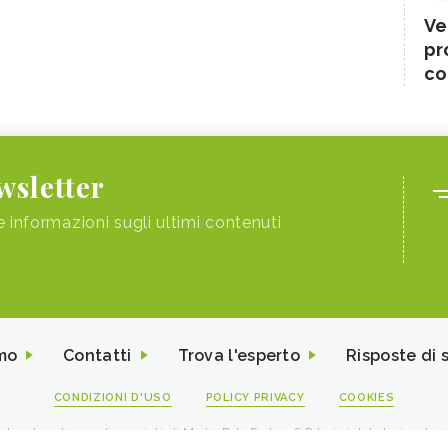
Ve
pr
co
ewsletter
e informazioni sugli ultimi contenuti
mo
Contatti
Trova l'esperto
Risposte di 
CONDIZIONI D'USO
POLICY PRIVACY
COOKIES
I contenuti sono di proprietà di Media Data Factory S.R.L, è vietata la riproduz
viale Sarca 226 Milano 20126 - PI/CF 09595010969