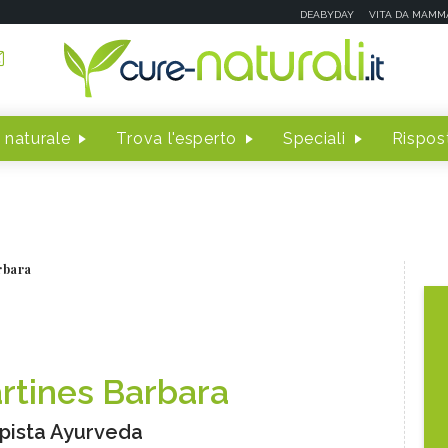
DEABYDAY
VITA DA MAMM
 naturale
Trova l'esperto
Speciali
Rispost
rbara
rtines Barbara
pista Ayurveda