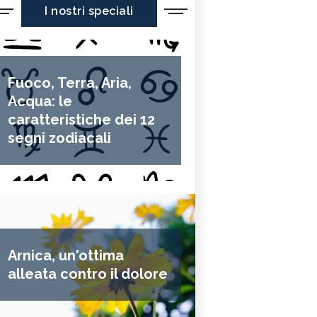
I nostri speciali
Fuoco, Terra, Aria,
Acqua: le
caratteristiche dei 12
segni zodiacali
Arnica, un'ottima
alleata contro il dolore