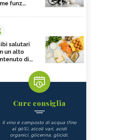
me funz...
3
ibi salutari
n un alto
ntenuto di...
Cure consiglia
Il vino è composto di acqua (fino
al 90%), alcoli vari, acidi
organici, glicerina, glicidi,