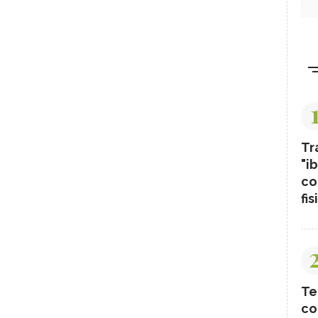
Tr
"ib
co
fis
Te
co