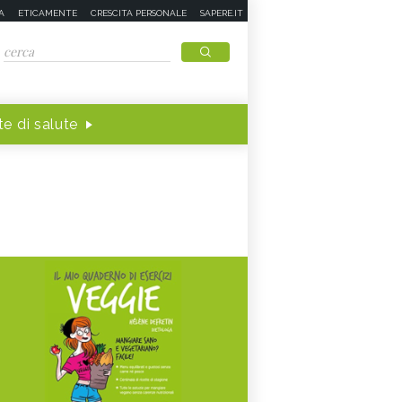
A
ETICAMENTE
CRESCITA PERSONALE
SAPERE.IT
e di salute