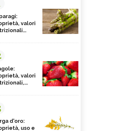
1
paragi:
oprietà, valori
rizionali...
2
agole:
oprietà, valori
rizionali,...
3
rga d'oro:
oprietà, uso e