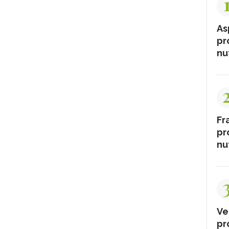
As
pr
nut
Fr
pr
nut
Ve
pr