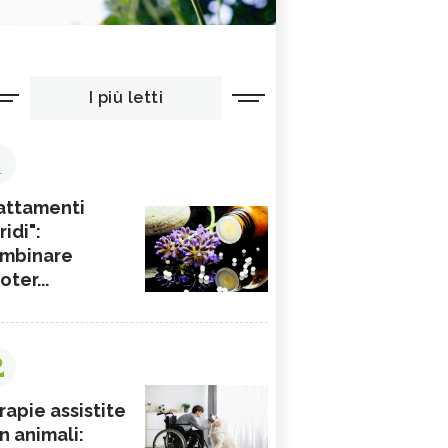
I più letti
1
attamenti
ridi":
mbinare
ioter...
2
rapie assistite
n animali: