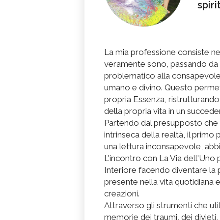
spiri
La mia professione consiste nell'
veramente sono, passando da un 
problematico alla consapevolez
umano e divino. Questo permett
propria Essenza, ristrutturando 
della propria vita in un succede
Partendo dal presupposto che 
intrinseca della realtà, il primo 
una lettura inconsapevole, abbiam
L'incontro con La Via dell'Uno 
Interiore facendo diventare l
presente nella vita quotidiana 
creazioni.
Attraverso gli strumenti che uti
memorie dei traumi, dei divieti, 