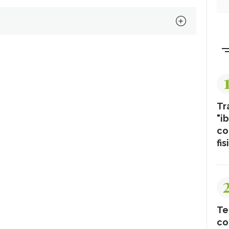
Tr
"ib
co
fis
Te
co