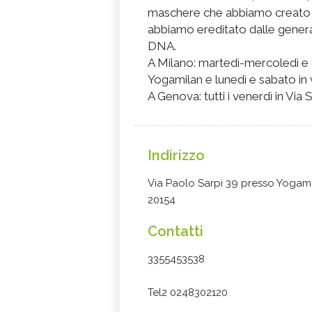
maschere che abbiamo creato n
abbiamo ereditato dalle generaz
DNA.
A Milano: martedì-mercoledì e g
Yogamilan e lunedì e sabato in 
A Genova: tutti i venerdì in Vi
Indirizzo
Via Paolo Sarpi 39 presso Yogam
20154
Contatti
3355453538
Tel2 0248302120