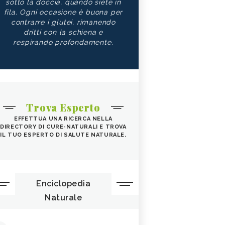
sotto la doccia, quando siete in
fila. Ogni occasione è buona per
contrarre i glutei, rimanendo
dritti con la schiena e
respirando profondamente.
Trova Esperto
EFFETTUA UNA RICERCA NELLA
DIRECTORY DI CURE-NATURALI E TROVA
IL TUO ESPERTO DI SALUTE NATURALE.
Enciclopedia
Naturale