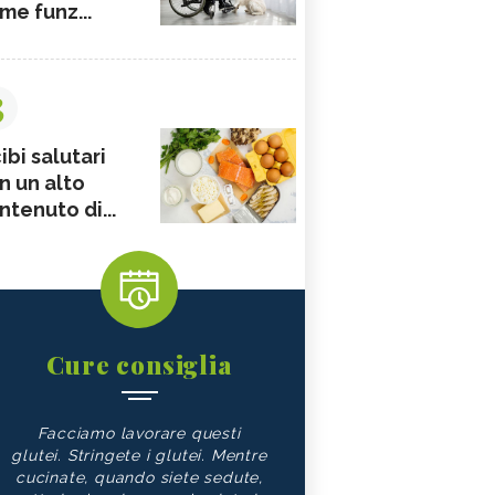
me funz...
3
ibi salutari
n un alto
ntenuto di...
Cure consiglia
Facciamo lavorare questi
glutei. Stringete i glutei. Mentre
cucinate, quando siete sedute,