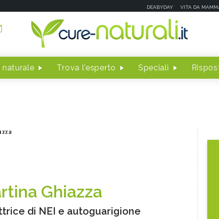
DEABYDAY
VITA DA MAMM
 naturale
Trova l'esperto
Speciali
Rispost
azza
rtina Ghiazza
uttrice di NEI e autoguarigione