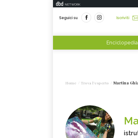
NETWORK
Seguici su
Iscriviti
Enciclopedia
Home
Trova l'esperto
Martina Ghi
Ma
istr