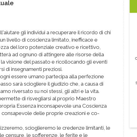
tuale
aiutare gli individui a recuperare il ricordo di chi
livello di coscienza limitato, inefficace e
za del loro potenziale creativo e ricettivo,
erà ad ognuno di attingere alle risorse della
c
la visione del passato e ricollocando gli eventi
rsi di insegnamenti preziosi.
ogni essere umano partecipa alla perfezione
passo sarà sciogliere il giudizio che, a causa di
o riversato su noi stessi, gli altri e la vita.
permette di risvegliarsi al proprio Maestro
a propria Essenza inconsapevole una Coscienza
e consapevole delle proprie creazioni e co-
lizzeremo, scioglieremo le credenze limitanti, le
le censure, le sofferenze, le ferite e le