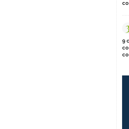
co
9 c
co
co