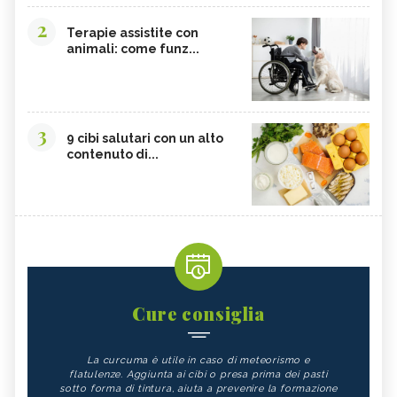
2
Terapie assistite con
animali: come funz...
3
9 cibi salutari con un alto
contenuto di...
Cure consiglia
La curcuma è utile in caso di meteorismo e
flatulenze. Aggiunta ai cibi o presa prima dei pasti
sotto forma di tintura, aiuta a prevenire la formazione