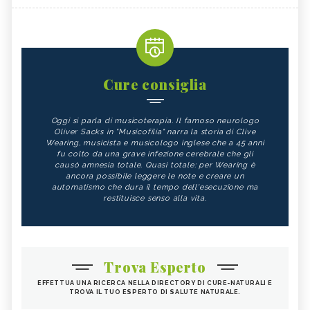
Cure consiglia
Oggi si parla di musicoterapia. Il famoso neurologo
Oliver Sacks in "Musicofilia" narra la storia di Clive
Wearing, musicista e musicologo inglese che a 45 anni
fu colto da una grave infezione cerebrale che gli
causò amnesia totale. Quasi totale: per Wearing è
ancora possibile leggere le note e creare un
automatismo che dura il tempo dell'esecuzione ma
restituisce senso alla vita.
Trova Esperto
EFFETTUA UNA RICERCA NELLA DIRECTORY DI CURE-NATURALI E
TROVA IL TUO ESPERTO DI SALUTE NATURALE.