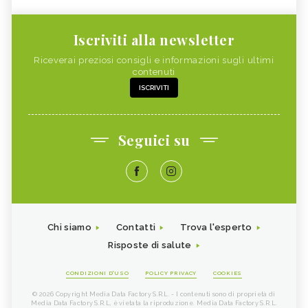
Iscriviti alla newsletter
Riceverai preziosi consigli e informazioni sugli ultimi
contenuti
ISCRIVITI
Seguici su
Chi siamo
Contatti
Trova l'esperto
Risposte di salute
CONDIZIONI D'USO
POLICY PRIVACY
COOKIES
© 2026 Copyright Media Data Factory S.R.L. - I contenuti sono di proprietà di
Media Data Factory S.R.L, è vietata la riproduzione. Media Data Factory S.R.L.