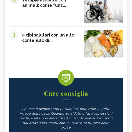
Terapie assistite con
animali: come funz...
3
9 cibi salutari con un alto
contenuto di...
Cure consiglia
I muscoli mimici sono particolari, muovono la pelle
invece delle ossa. Quando sorridete o fate espressioni
buffe, usate non meno di 30 muscoli diversi. I muscoli
più attivi sono quelli che muovono le pupille nelle
orbite.