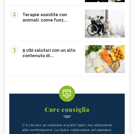
2
Terapie assistite con
animali: come funz...
3
9 cibi salutari con un alto
contenuto di...
Cure consiglia
C'è chi non sa resistere ai piatti tipici, ma attenzione
alle combinazioni. La tipica valdostana, ad esempio,