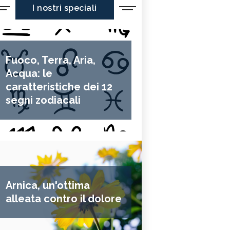
I nostri speciali
Fuoco, Terra, Aria,
Acqua: le
caratteristiche dei 12
segni zodiacali
Arnica, un'ottima
alleata contro il dolore