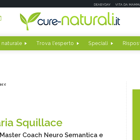
DEABYDAY
VITA DA MAMM
 naturale
Trova l'esperto
Speciali
Rispost
ace
ria Squillace
 Master Coach Neuro Semantica e