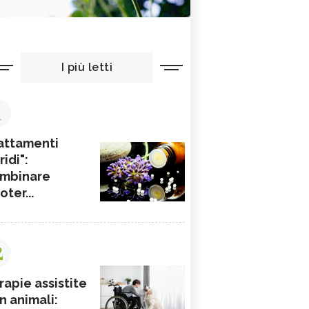
I più letti
1
attamenti
ridi":
mbinare
ioter...
2
rapie assistite
n animali: