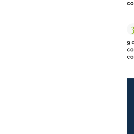
co
9 c
co
co