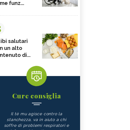
me funz...
3
ibi salutari
n un alto
ntenuto di...
Cure consiglia
Il tè mu agisce contro la
stanchezza, va in aiuto a chi
soffre di problemi respiratori e