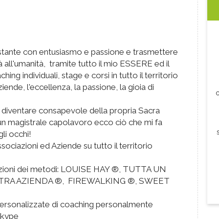
istante con entusiasmo e passione e trasmettere
 all'umanità, tramite tutto il mio ESSERE ed il
ing individuali, stage e corsi in tutto il territorio
iende, l'eccellenza, la passione, la gioia di
c
a diventare consapevole della propria Sacra
ta un magistrale capolavoro ecco ciò che mi fa
gli occhi!
ociazioni ed Aziende su tutto il territorio
ioni dei metodi: LOUISE HAY ®, TUTTA UN
LTRA AZIENDA ®, FIREWALKING ®, SWEET
personalizzate di coaching personalmente
Skype