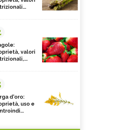
rizionali...
2
agole:
oprietà, valori
rizionali,...
3
rga d'oro:
oprietà, uso e
ntroindi...