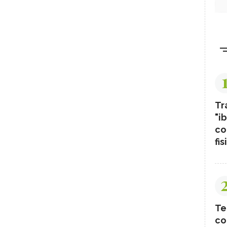
Tr
"ib
co
fis
Te
co