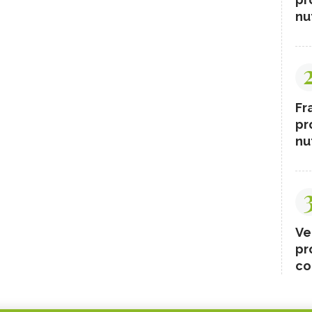
nut
Fr
pr
nut
Ve
pr
co