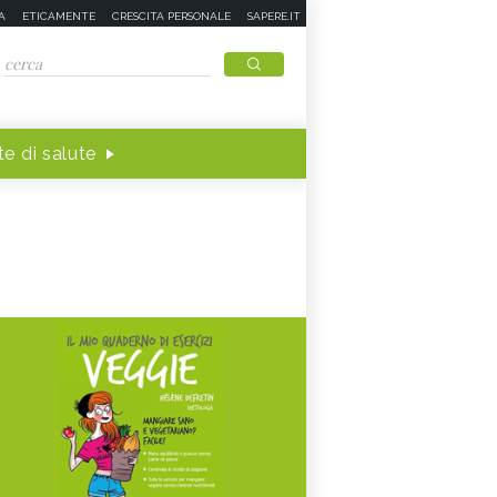
A
ETICAMENTE
CRESCITA PERSONALE
SAPERE.IT
e di salute