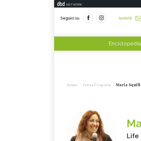
NETWORK
Seguici su
Iscriviti
Enciclopedia
Home
Trova l'esperto
Maria Squill
Ma
Life