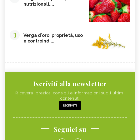
nutrizionali,...
3
Verga d'oro: proprietà, uso
e controindi...
Iscriviti alla newsletter
Riceverai preziosi consigli e informazioni sugli ultimi
contenuti
ISCRIVITI
Seguici su