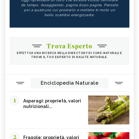
Oggi riprendete un libro che avreste voluto terminare
da tempo. Assaggiatelo, pagina dopo pagina. Pensate
poi a qualcuno cui prestarlo e mettete in moto un
bello scambio energizzante.
Trova Esperto
EFFETTUA UNA RICERCA NELLA DIRECTORY DI CURE-NATURALI E
TROVA IL TUO ESPERTO DI SALUTE NATURALE.
Enciclopedia Naturale
1
Asparagi: proprietà, valori
nutrizionali...
2
Fragole: proprietà, valori