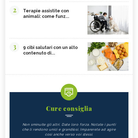
2
Terapie assistite con
animali: come funz...
3
9 cibi salutari con un alto
contenuto di...
Cure consiglia
Non sminuite gli altri. Date loro forza. Notate i punti
che li rendono unici e grandiosi. Imparerete ad agire
così anche verso voi stessi.