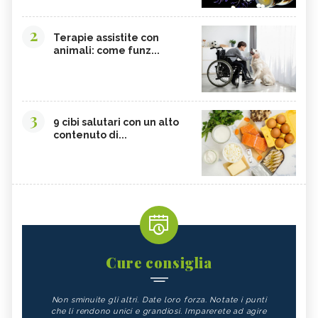
2
Terapie assistite con
animali: come funz...
3
9 cibi salutari con un alto
contenuto di...
Cure consiglia
Non sminuite gli altri. Date loro forza. Notate i punti
che li rendono unici e grandiosi. Imparerete ad agire