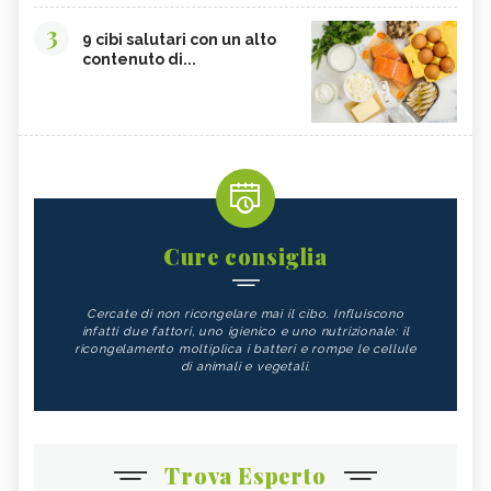
3
9 cibi salutari con un alto
contenuto di...
Cure consiglia
Cercate di non ricongelare mai il cibo. Influiscono
infatti due fattori, uno igienico e uno nutrizionale: il
ricongelamento moltiplica i batteri e rompe le cellule
di animali e vegetali.
Trova Esperto