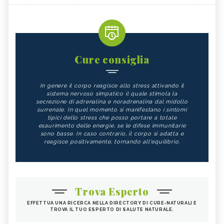
Cure consiglia
In genere il corpo reagisce allo stress attivando il
sistema nervoso simpatico il quale stimola la
secrezione di adrenalina e noradrenalina dal midollo
surrenale. In quel momento si manifestano i sintomi
tipici dello stress che posso portare a totale
esaurimento delle energie, se le difese immunitarie
sono basse. In caso contrario, il corpo si adatta e
reagisce positivamente, tornando all'equilibrio.
Trova Esperto
EFFETTUA UNA RICERCA NELLA DIRECTORY DI CURE-NATURALI E
TROVA IL TUO ESPERTO DI SALUTE NATURALE.