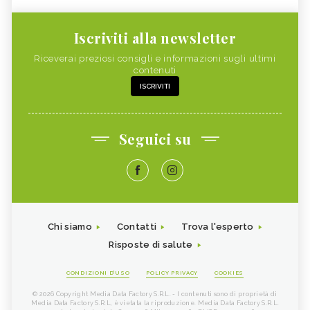
Iscriviti alla newsletter
Riceverai preziosi consigli e informazioni sugli ultimi
contenuti
ISCRIVITI
Seguici su
Chi siamo
Contatti
Trova l'esperto
Risposte di salute
CONDIZIONI D'USO
POLICY PRIVACY
COOKIES
© 2026 Copyright Media Data Factory S.R.L. - I contenuti sono di proprietà di
Media Data Factory S.R.L, è vietata la riproduzione. Media Data Factory S.R.L.