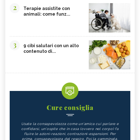
2
Terapie assistite con
animali: come funz...
3
9 cibi salutari con un alto
contenuto di...
Cure consiglia
Usate la consapevolezza come un'amica cui parlare e
confidarsi, un'ospite che in casa (ovvero nel corpo) fa
fluire le azioni-reazioni, contrazioni-espansioni. Per
prima, consapevolezza del respiro. Poi la camminata.