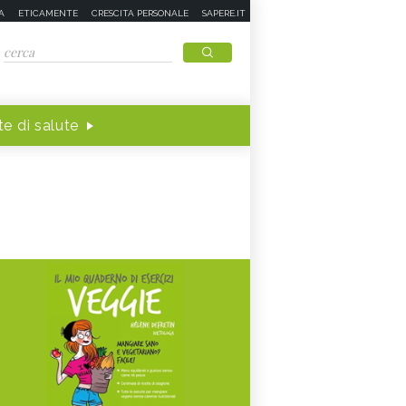
A
ETICAMENTE
CRESCITA PERSONALE
SAPERE.IT
e di salute