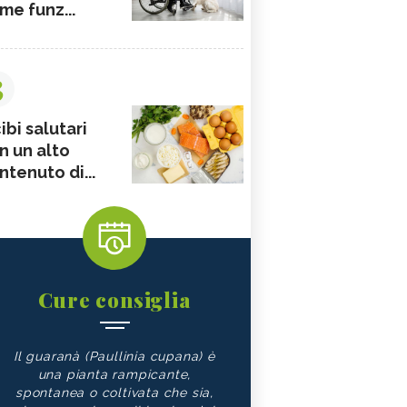
me funz...
3
ibi salutari
n un alto
ntenuto di...
Cure consiglia
Il guaranà (Paullinia cupana) è
una pianta rampicante,
spontanea o coltivata che sia,