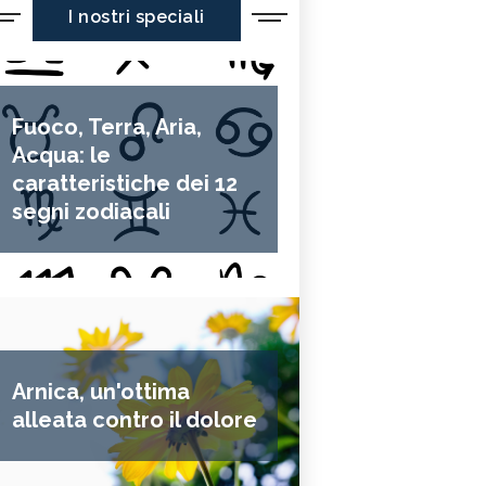
I nostri speciali
Fuoco, Terra, Aria,
Acqua: le
caratteristiche dei 12
segni zodiacali
Arnica, un'ottima
alleata contro il dolore