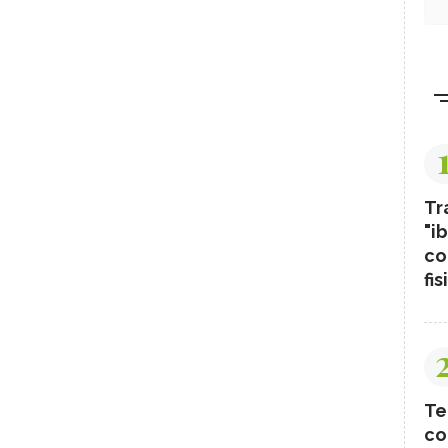
Tr
"ib
co
fis
Te
co