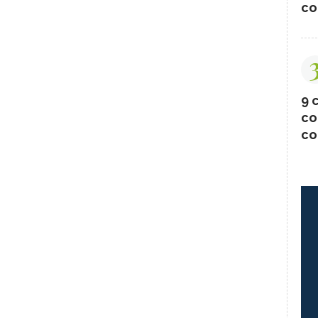
co
9 c
co
co