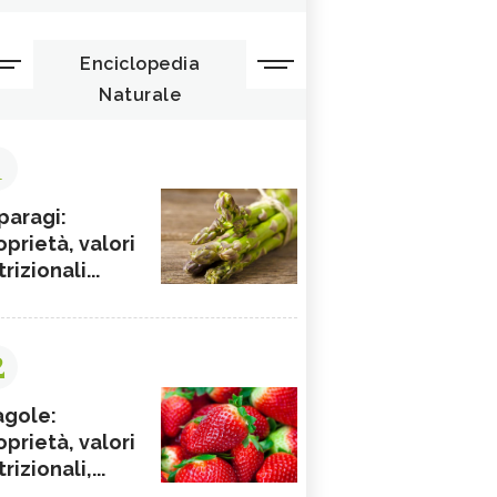
Enciclopedia
Naturale
1
paragi:
oprietà, valori
rizionali...
2
agole:
oprietà, valori
rizionali,...