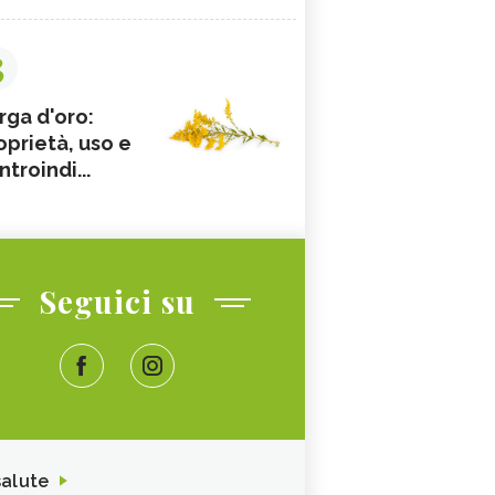
3
rga d'oro:
oprietà, uso e
ntroindi...
Seguici su
salute