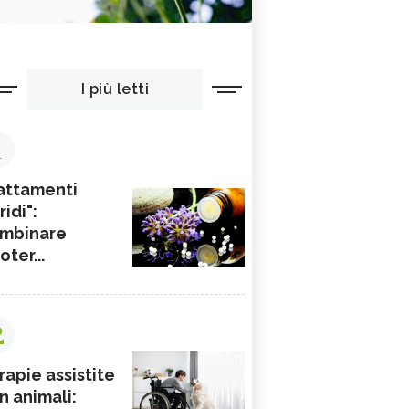
I più letti
1
attamenti
ridi":
mbinare
ioter...
2
rapie assistite
n animali: