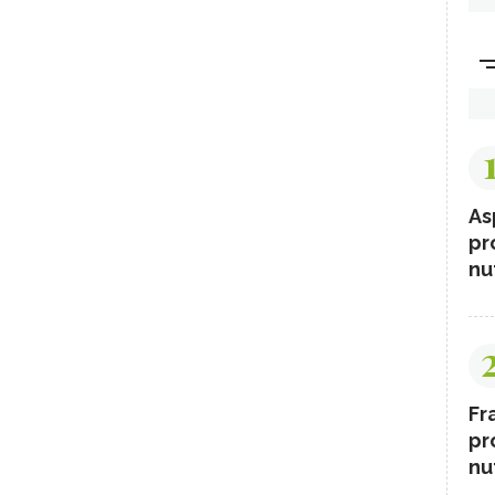
As
pr
nut
Fr
pr
nut