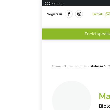
NETWORK
Seguici su
Iscriviti
Enciclopedia
Home
Trova l'esperto
Malosso M C
Ma
Biol