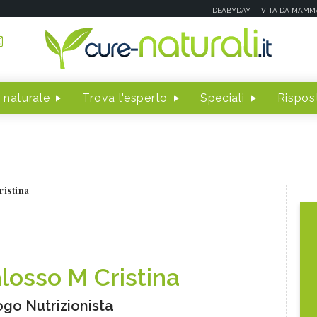
DEABYDAY
VITA DA MAMM
 naturale
Trova l'esperto
Speciali
Rispost
ristina
losso M Cristina
ogo Nutrizionista