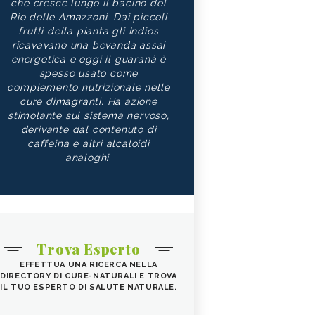
che cresce lungo il bacino del
Rio delle Amazzoni. Dai piccoli
frutti della pianta gli Indios
ricavavano una bevanda assai
energetica e oggi il guaranà è
spesso usato come
complemento nutrizionale nelle
cure dimagranti. Ha azione
stimolante sul sistema nervoso,
derivante dal contenuto di
caffeina e altri alcaloidi
analoghi.
Trova Esperto
EFFETTUA UNA RICERCA NELLA
DIRECTORY DI CURE-NATURALI E TROVA
IL TUO ESPERTO DI SALUTE NATURALE.