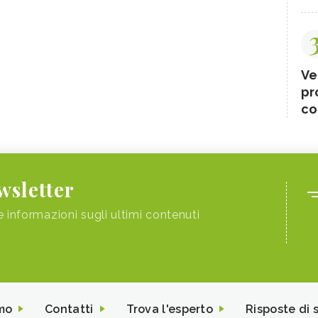
Ve
pr
co
ewsletter
e informazioni sugli ultimi contenuti
mo
Contatti
Trova l'esperto
Risposte di 